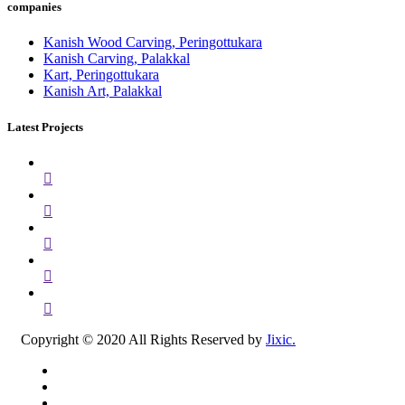
companies
Kanish Wood Carving, Peringottukara
Kanish Carving, Palakkal
Kart, Peringottukara
Kanish Art, Palakkal
Latest Projects
Copyright © 2020 All Rights Reserved by
Jixic.