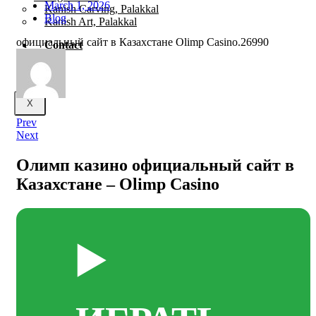
March 1, 2026
Kanish Carving, Palakkal
Blog
Kanish Art, Palakkal
официальный сайт в Казахстане Olimp Casino.26990
Contact
X
Prev
Next
Олимп казино официальный сайт в
Казахстане – Olimp Casino
▶️