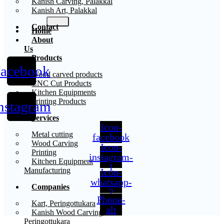
Kanish Carving, Palakkal
Kanish Art, Palakkal
Contact
Home
About
Us
Products
acebook
X
Wood carved products
CNC Cut Products
Kitchen Equipments
Printing Products
nstagram
Services
Icon-
Metal cutting
facebook
Wood Carving
Icon-
Printing
instagram-
Kitchen Equipment
1
Manufacturing
Icon-
whatsapp-
Companies
2
Phone-
Kart, Peringottukara
alt
Kanish Wood Carving,
Peringottukara