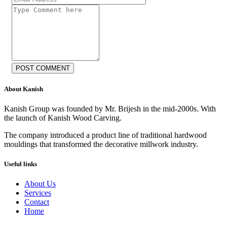
POST COMMENT
About Kanish
Kanish Group was founded by Mr. Brijesh in the mid-2000s. With
the launch of Kanish Wood Carving.
The company introduced a product line of traditional hardwood
mouldings that transformed the decorative millwork industry.
Useful links
About Us
Services
Contact
Home