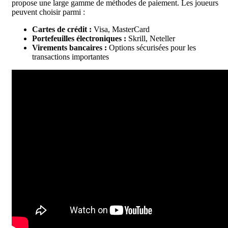
propose une large gamme de méthodes de paiement. Les joueurs
peuvent choisir parmi :
Cartes de crédit :
Visa, MasterCard
Portefeuilles électroniques :
Skrill, Neteller
Virements bancaires :
Options sécurisées pour les
transactions importantes