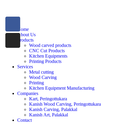
Home
About Us
Products
Wood carved products
CNC Cut Products
Kitchen Equipments
Printing Products
Services
Metal cutting
Wood Carving
Printing
Kitchen Equipment Manufacturing
Companies
Kart, Peringottukara
Kanish Wood Carving, Peringottukara
Kanish Carving, Palakkal
Kanish Art, Palakkal
Contact