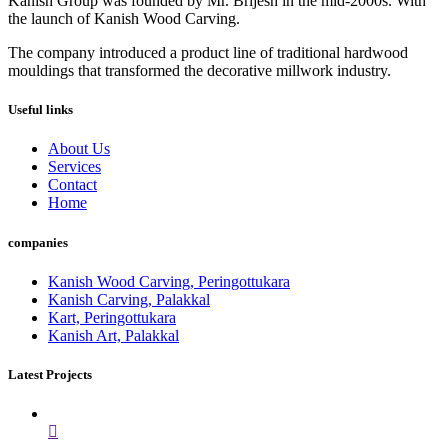
Kanish Group was founded by Mr. Brijesh in the mid-2000s. With
the launch of Kanish Wood Carving.
The company introduced a product line of traditional hardwood
mouldings that transformed the decorative millwork industry.
Useful links
About Us
Services
Contact
Home
companies
Kanish Wood Carving, Peringottukara
Kanish Carving, Palakkal
Kart, Peringottukara
Kanish Art, Palakkal
Latest Projects