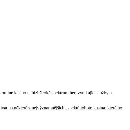
 online kasino nabízí široké spektrum her, vynikající služby a
dívat na některé z nejvýznamnějších aspektů tohoto kasina, které ho