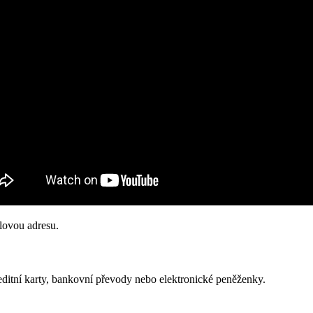
ilovou adresu.
ditní karty, bankovní převody nebo elektronické peněženky.