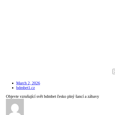
March 2, 2026
bdmbet1.cz
Objevte vzrušující svět bdmbet česko plný šancí a zábavy