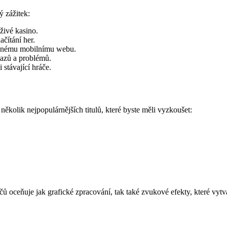
ý zážitek:
živé kasino.
čítání her.
vanému mobilnímu webu.
tazů a problémů.
 stávající hráče.
ěkolik nejpopulárnějších titulů, které byste měli vyzkoušet:
čů oceňuje jak grafické zpracování, tak také zvukové efekty, které vy