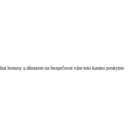
vními bonusy a důrazem na bezpečnost vám toto kasino poskytne