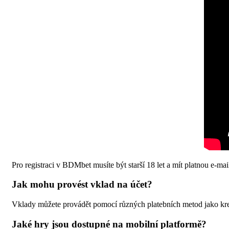
Pro registraci v BDMbet musíte být starší 18 let a mít platnou e-ma
Jak mohu provést vklad na účet?
Vklady můžete provádět pomocí různých platebních metod jako kre
Jaké hry jsou dostupné na mobilní platformě?