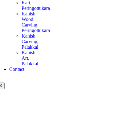
Kart,
Peringottukara
Kanish
Wood
Carving,
Peringottukara
Kanish
Carving,
Palakkal
Kanish
Art,
Palakkal
Contact
X