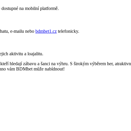
é dostupné na mobilní platformě.
hatu, e-mailu nebo
bdmbet1.cz
telefonicky.
ch aktivitu a loajalitu.
kteří hledají zábavu a šanci na výhru. S širokým výběrem her, atrakti
šechno vám BDMbet může nabídnout!