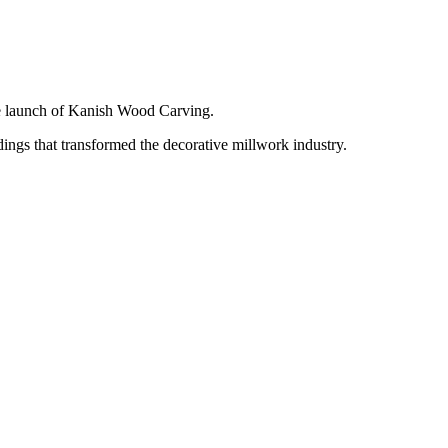
e launch of Kanish Wood Carving.
ngs that transformed the decorative millwork industry.