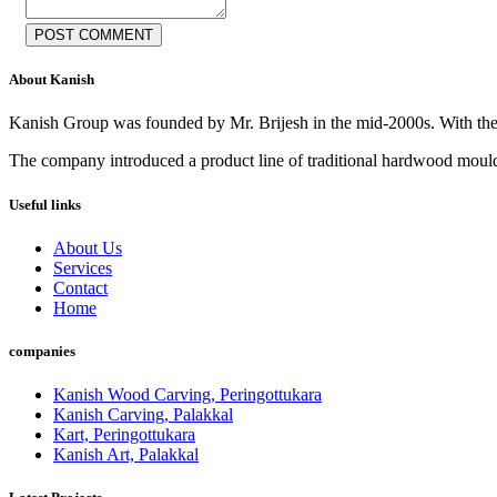
POST COMMENT
About Kanish
Kanish Group was founded by Mr. Brijesh in the mid-2000s. With th
The company introduced a product line of traditional hardwood mouldi
Useful links
About Us
Services
Contact
Home
companies
Kanish Wood Carving, Peringottukara
Kanish Carving, Palakkal
Kart, Peringottukara
Kanish Art, Palakkal