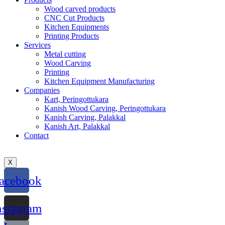
Wood carved products
CNC Cut Products
Kitchen Equipments
Printing Products
Services
Metal cutting
Wood Carving
Printing
Kitchen Equipment Manufacturing
Companies
Kart, Peringottukara
Kanish Wood Carving, Peringottukara
Kanish Carving, Palakkal
Kanish Art, Palakkal
Contact
X
acebook
nstagram