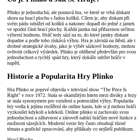
Plinko je jednoduchá, ale poutavá hra, ve které se vrhá diskant
shora na hrací plochu s řadou kolíků. Cílem je, aby diskant při
svém pádu odrážel od kolíků a nakonec dopadl do jedné z jamek
ve spodní části hrací plochy. Každá jamka má přiřazenou určitou
výherní hodnotu. Hráč tedy sází na to, do které jamky diskant
dopadne a podle toho získává výhru. Hra je závislá na štěstí, ale i
drobné strategické úvahy, jako je výběr sázkové hodnoty, mohou
ovlivnit celkový výsledek. Plinko je oblíbené především pro svou
jednoduchost a rychlý spád hry, který dokáže udržet hráče v
napětí.
Historie a Popularita Hry Plinko
Hra Plinko se poprvé objevila v televizní show “The Price Is
Right” v roce 1972. Stala se okamžitým hitem mezi diváky a brzy
se stala synonymem pro vzrušení a potenciální výhry. Popularita
hry vedla k jejímu rozšíření do online kasin, kde si ji mohou hráči
vyzkoušet kdykoli a kdekoli. Online plinko si zachovalo svou
jednoduchost a zábavnost a zároveň nabízí hráčům nové funkce a
možnosti sázejících. Moderní verze hry často obsahují různé
témata a grafické zpracování, aby přilákaly co nejširší publikum.
Hrací Plocha