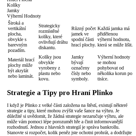
Kolíky
Jamky
Výherní Hodnoty
Široká a
Strategicky
vertikální
Různý počet
Každá jamka má
rozmístěné
plocha,
jamek ve
přidělenou
kolíky, které
obvykle s
spodní části
výherní hodnotu,
ovlivňují dráhu
barevným
hrací plochy.
která se může lišit.
diskantu.
pozadím.
Kolíky jsou
Jamky
Výherní hodnoty
Materiál hrací
obvykle
bývají
se mohou
plochy může
vyrobeny z
označeny
pohybovat od
být akrylát
plastu nebo
čísly nebo
několika korun po
nebo laminát.
kovu.
symboly.
tisíce.
Strategie a Tipy pro Hraní Plinko
I když je Plinko z velké části založena na štěstí, existují některé
strategie a tipy, které mohou zvýšit vaše šance na výhru. Je
důležité si uvědomit, že žádná strategie nezaručuje výhru, ale
může vám pomoci lépe porozumět hře a činit informovanější
rozhodnutí. Jednou z hlavních strategií je správa bankrollu.
Stanovte si rozpočet, kolik peněz jste ochotni prohrát, a dodržujte