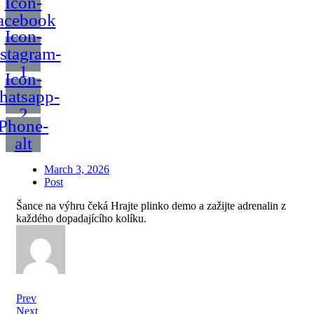
Icon-
acebook
Icon-
nstagram-
1
Icon-
hatsapp-
2
Phone-
alt
March 3, 2026
Post
Šance na výhru čeká Hrajte plinko demo a zažijte adrenalin z
každého dopadajícího kolíku.
Prev
Next