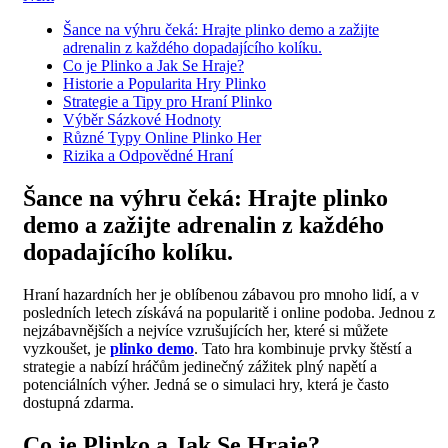
Šance na výhru čeká: Hrajte plinko demo a zažijte
adrenalin z každého dopadajícího kolíku.
Co je Plinko a Jak Se Hraje?
Historie a Popularita Hry Plinko
Strategie a Tipy pro Hraní Plinko
Výběr Sázkové Hodnoty
Různé Typy Online Plinko Her
Rizika a Odpovědné Hraní
Šance na výhru čeká: Hrajte plinko
demo a zažijte adrenalin z každého
dopadajícího kolíku.
Hraní hazardních her je oblíbenou zábavou pro mnoho lidí, a v
posledních letech získává na popularitě i online podoba. Jednou z
nejzábavnějších a nejvíce vzrušujících her, které si můžete
vyzkoušet, je
plinko demo
. Tato hra kombinuje prvky štěstí a
strategie a nabízí hráčům jedinečný zážitek plný napětí a
potenciálních výher. Jedná se o simulaci hry, která je často
dostupná zdarma.
Co je Plinko a Jak Se Hraje?