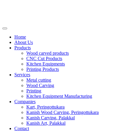
Home
About Us
Products
Wood carved products
CNC Cut Products
Kitchen Equipments
Printing Products
Services
Metal cutting
Wood Carving
Printing
Kitchen Equipment Manufacturing
Companies
Kart, Peringottukara
Kanish Wood Carving, Peringottukara
Kanish Carving, Palakkal
Kanish Art, Palakkal
Contact