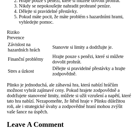
Hrajte pouze s penězi, které si můžete dovolit prohrát.
Nikdy se nepokoušejte nahradit prohrané peníze.
Dělejte si pravidelné přestávky.
Pokud máte pocit, že máte problém s hazardními hrami,
vyhledejte pomoc.
Riziko
Prevence
Závislost na
Stanovte si limity a dodržujte je.
hazardních hrách
Hrajte pouze s penězi, které si můžete
Finanční problémy
dovolit prohrát.
Dělejte si pravidelné přestávky a hrajte
Stres a úzkost
zodpovědně.
Plinko je jednoduchá, ale zábavná hra, která nabízí hráčům
možnost vyhrát zajímavé ceny. Pokud hrajete zodpovědně a
dodržujete stanovené limity, můžete si užít vzrušení a napětí, které
tato hra nabízí. Nezapomeňte, že štěstí hraje v Plinku důležitou
roli, ale i strategické úvahy a zodpovědné hraní mohou zvýšit
vaše šance na úspěch.
Leave A Comment