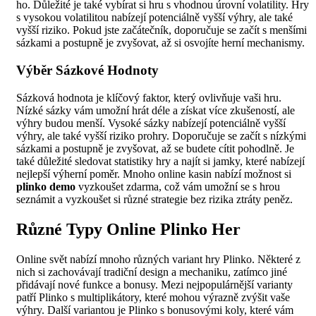
ho. Důležité je také vybírat si hru s vhodnou úrovní volatility. Hry
s vysokou volatilitou nabízejí potenciálně vyšší výhry, ale také
vyšší riziko. Pokud jste začátečník, doporučuje se začít s menšími
sázkami a postupně je zvyšovat, až si osvojíte herní mechanismy.
Výběr Sázkové Hodnoty
Sázková hodnota je klíčový faktor, který ovlivňuje vaši hru.
Nízké sázky vám umožní hrát déle a získat více zkušeností, ale
výhry budou menší. Vysoké sázky nabízejí potenciálně vyšší
výhry, ale také vyšší riziko prohry. Doporučuje se začít s nízkými
sázkami a postupně je zvyšovat, až se budete cítit pohodlně. Je
také důležité sledovat statistiky hry a najít si jamky, které nabízejí
nejlepší výherní poměr. Mnoho online kasin nabízí možnost si
plinko demo
vyzkoušet zdarma, což vám umožní se s hrou
seznámit a vyzkoušet si různé strategie bez rizika ztráty peněz.
Různé Typy Online Plinko Her
Online svět nabízí mnoho různých variant hry Plinko. Některé z
nich si zachovávají tradiční design a mechaniku, zatímco jiné
přidávají nové funkce a bonusy. Mezi nejpopulárnější varianty
patří Plinko s multiplikátory, které mohou výrazně zvýšit vaše
výhry. Další variantou je Plinko s bonusovými koly, které vám