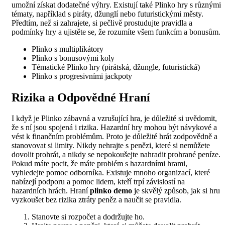
umožní získat dodatečné výhry. Existují také Plinko hry s různými
tématy, například s piráty, džunglí nebo futuristickými městy.
Předtím, než si zahrajete, si pečlivě prostudujte pravidla a
podmínky hry a ujistěte se, že rozumíte všem funkcím a bonusům.
Plinko s multiplikátory
Plinko s bonusovými koly
Tématické Plinko hry (pirátská, džungle, futuristická)
Plinko s progresivními jackpoty
Rizika a Odpovědné Hraní
I když je Plinko zábavná a vzrušující hra, je důležité si uvědomit,
že s ní jsou spojená i rizika. Hazardní hry mohou být návykové a
vést k finančním problémům. Proto je důležité hrát zodpovědně a
stanovovat si limity. Nikdy nehrajte s penězi, které si nemůžete
dovolit prohrát, a nikdy se nepokoušejte nahradit prohrané peníze.
Pokud máte pocit, že máte problém s hazardními hrami,
vyhledejte pomoc odborníka. Existuje mnoho organizací, které
nabízejí podporu a pomoc lidem, kteří trpí závislostí na
hazardních hrách. Hraní
plinko demo
je skvělý způsob, jak si hru
vyzkoušet bez rizika ztráty peněz a naučit se pravidla.
Stanovte si rozpočet a dodržujte ho.