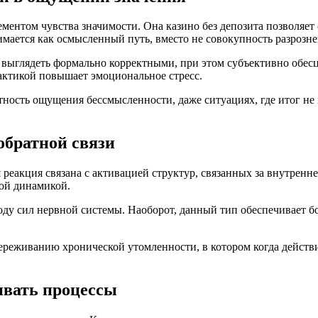
ментом чувства значимости. Она казино без депозита позволяе
имается как осмысленный путь, вместо не совокупность разрозн
а выглядеть формально корректными, при этом субъективно обе
ктикой повышает эмоциональное стресс.
ость ощущения бессмысленности, даже ситуациях, где итог не 
обратной связи
еакция связана с активацией структур, связанных за внутренн
мой динамикой.
ходу сил нервной системы. Наоборот, данный тип обеспечивает
реживанию хронической утомленности, в котором когда действи
ивать процессы