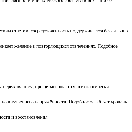
тие связности и психического соответствия казино без
еским ответом, сосредоточенность поддерживается без сильных
никает желание в повторяющихся отвлечениях. Подобное
им переживанием, проще завершаются психологически.
ство внутреннего напряжённости. Подобное ослабляет уровень
ости и восстановления.