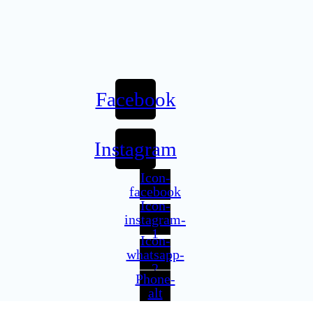
Facebook
Instagram
Icon-
facebook
Icon-
instagram-
1
Icon-
whatsapp-
2
Phone-
alt