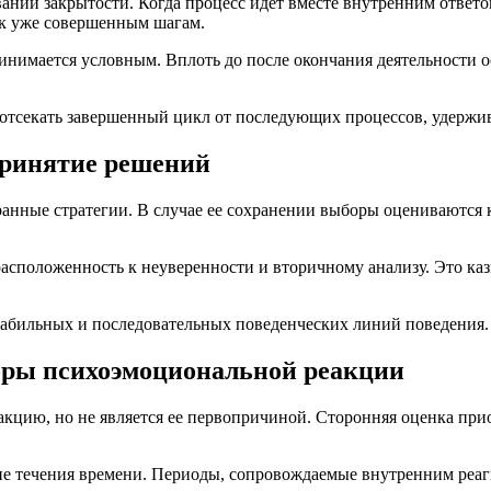
ии закрытости. Когда процесс идет вместе внутренним ответом
 к уже совершенным шагам.
ринимается условным. Вплоть до после окончания деятельности 
отсекать завершенный цикл от последующих процессов, удержив
принятие решений
бранные стратегии. В случае ее сохранении выборы оцениваются
сположенность к неуверенности и вторичному анализу. Это каз
табильных и последовательных поведенческих линий поведения.
ры психоэмоциональной реакции
кцию, но не является ее первопричиной. Сторонняя оценка при
ние течения времени. Периоды, сопровождаемые внутренним реа