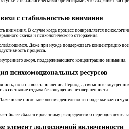
ступки с психологическими ориентирами, что сохраняет восприя
связи с стабильностью внимания
ть внимания. В случае когда процесс подкрепляется психологич
ерывного скачка и психологического отторжения.
колеблющимся. Даже при нужде поддерживать концентрацию воз
одуктивность процесса.
внутреннего якоря, поддерживающего концентрацию внимания.
ция психоэмоциональных ресурсов
ивность, но и на восстановление. Периоды, связанные внутренн
ть в состояние отдыха без ощущения незавершенности.
 Даже после после завершения деятельности поддерживается чув
ает более сбалансированному распределению периодов деятельн
ве элемент долгосрочной включенности