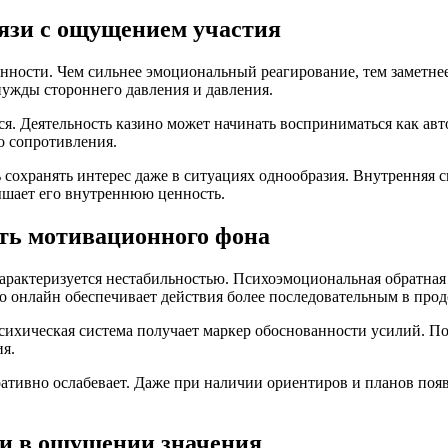
вязи с ощущением участия
нности. Чем сильнее эмоциональный реагирование, тем заметнее
нужды стороннего давления и давления.
. Деятельность казино может начинать восприниматься как авто
о сопротивления.
охранять интерес даже в ситуациях однообразия. Внутренняя си
вышает его внутреннюю ценность.
ть мотивационного фона
арактеризуется нестабильностью. Психоэмоциональная обратная
о онлайн обеспечивает действия более последовательным в про
ихическая система получает маркер обоснованности усилий. По
я.
ативно ослабевает. Даже при наличии ориентиров и планов появ
и в ощущении значения