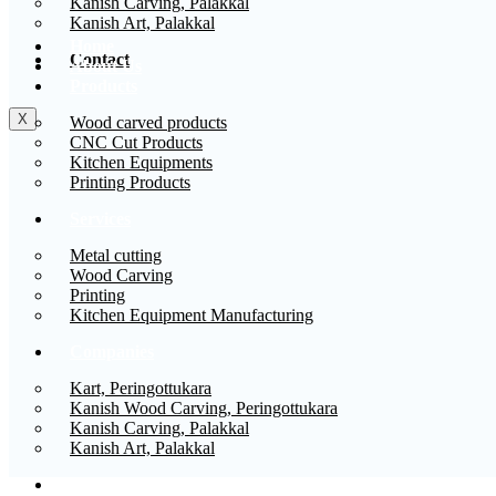
Kanish Carving, Palakkal
Kanish Art, Palakkal
Home
Contact
About Us
Products
X
Wood carved products
CNC Cut Products
Kitchen Equipments
Printing Products
Services
Metal cutting
Wood Carving
Printing
Kitchen Equipment Manufacturing
Companies
Kart, Peringottukara
Kanish Wood Carving, Peringottukara
Kanish Carving, Palakkal
Kanish Art, Palakkal
Contact