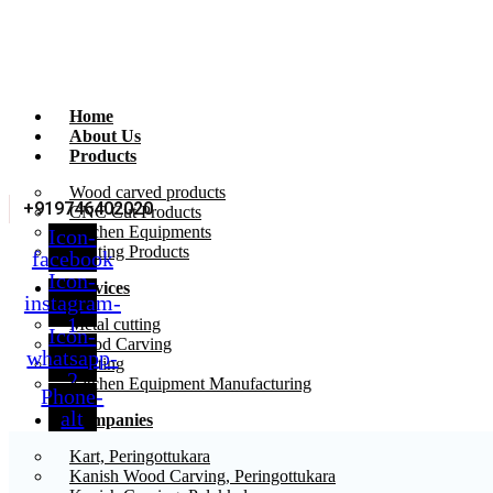
Home
About Us
Products
Wood carved products
+919746402020
CNC Cut Products
Kitchen Equipments
Icon-
Printing Products
facebook
Icon-
Services
instagram-
1
Metal cutting
Icon-
Wood Carving
whatsapp-
Printing
2
Kitchen Equipment Manufacturing
Phone-
alt
Companies
Kart, Peringottukara
Kanish Wood Carving, Peringottukara