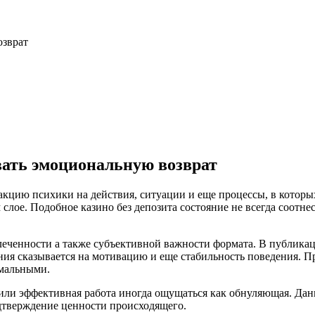
озврат
вать эмоциональную возврат
кцию психики на действия, ситуации и еще процессы, в которых 
 слое. Подобное казино без депозита состояние не всегда соот
леченности а также субъективной важности формата. В публика
ания сказывается на мотивацию и еще стабильность поведения.
рмальными.
 или эффективная работа иногда ощущаться как обнуляющая. Данн
одтверждение ценности происходящего.