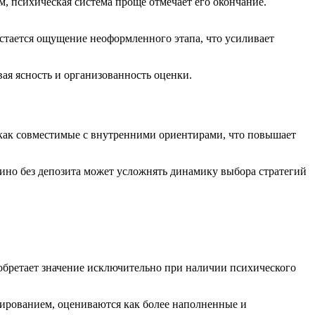
, психическая система проще отмечает его окончание.
остается ощущение неоформленного этапа, что усиливает
ая ясность и организованность оценки.
 как совместимые с внутренними ориентирами, что повышает
ино без депозита может усложнять динамику выбора стратегий
обретает значение исключительно при наличии психического
гированием, оцениваются как более наполненные и