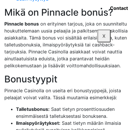
Contact
Mikä on Pinnacle bonus?
Pinnacle bonus
on erityinen tarjous, joka on suunniteltu
houkuttelemaan uusia pelaajia ja palkitsemaan uskollisia
X
asiakkaita. Tämä bonus voi sisältää erilaisia etuja, kuten
talletusbonuksia, ilmaispyöräytyksiä tai cashback-
tarjouksia. Pinnacle Casinolla asiakkaat voivat nauttia
ainutlaatuisista eduista, jotka parantavat heidän
pelikokemustaan ja lisäävät voittomahdollisuuksiaan.
Bonustyypit
Pinnacle Casinolla on useita eri bonustyyppejä, joista
pelaajat voivat valita. Tässä muutamia esimerkkejä:
Talletusbonus:
Saat tietyn prosenttiosuuden
ensimmäisestä talletuksestasi bonuksena.
Ilmaispyöräytykset:
Saat tietyn määrän ilmaisia