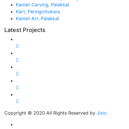
Kanish Carving, Palakkal
Kart, Peringottukara
Kanish Art, Palakkal
Latest Projects
Copyright © 2020 All Rights Reserved by
Jixic.