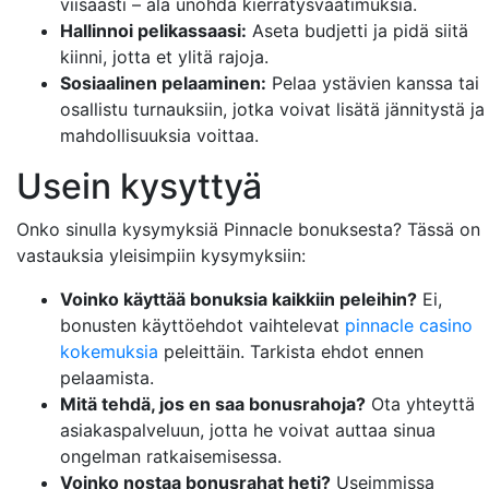
viisaasti – älä unohda kierrätysvaatimuksia.
Hallinnoi pelikassaasi:
Aseta budjetti ja pidä siitä
kiinni, jotta et ylitä rajoja.
Sosiaalinen pelaaminen:
Pelaa ystävien kanssa tai
osallistu turnauksiin, jotka voivat lisätä jännitystä ja
mahdollisuuksia voittaa.
Usein kysyttyä
Onko sinulla kysymyksiä Pinnacle bonuksesta? Tässä on
vastauksia yleisimpiin kysymyksiin:
Voinko käyttää bonuksia kaikkiin peleihin?
Ei,
bonusten käyttöehdot vaihtelevat
pinnacle casino
kokemuksia
peleittäin. Tarkista ehdot ennen
pelaamista.
Mitä tehdä, jos en saa bonusrahoja?
Ota yhteyttä
asiakaspalveluun, jotta he voivat auttaa sinua
ongelman ratkaisemisessa.
Voinko nostaa bonusrahat heti?
Useimmissa