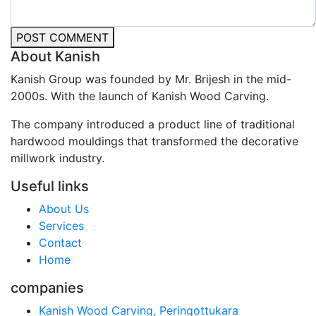
POST COMMENT
About Kanish
Kanish Group was founded by Mr. Brijesh in the mid-
2000s. With the launch of Kanish Wood Carving.
The company introduced a product line of traditional
hardwood mouldings that transformed the decorative
millwork industry.
Useful links
About Us
Services
Contact
Home
companies
Kanish Wood Carving, Peringottukara