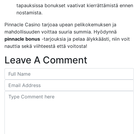
tapauksissa bonukset vaativat kierrättämistä ennen
nostamista.
Pinnacle Casino tarjoaa upean pelikokemuksen ja
mahdollisuuden voittaa suuria summia. Hyödynnä
pinnacle bonus
-tarjouksia ja pelaa älykkäästi, niin voit
nauttia sekä viihteestä että voitosta!
Leave A Comment