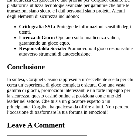
piattaforma utilizza tecnologie avanzate per garantire che tutte le
transazioni siano sicure e i dati personali siano protetti. Alcuni
degli elementi di sicurezza includono:
Crittografia SSL:
Protegge le informazioni sensibili degli
utenti.
Licenza di Gioco:
Operano sotto una licenza valida,
garantendo un gioco equo.
Responsabilità Sociale:
Promuovono il gioco responsabile
attraverso strumenti di autoesclusione.
Conclusione
In sintesi, Corgibet Casino rappresenta un’eccellente scelta per chi
cerca un’esperienza di gioco completa e sicura. Con una vasta
gamma di giochi, promozioni interessanti e un forte impegno per
la sicurezza, questo casinò online si posiziona come uno dei
leader nel settore. Che tu sia un giocatore esperto o un
principiante, Corgibet ha qualcosa da offrire a tutti. Non perdere
l’occasione di trasformare la tua fortuna in emozioni!
Leave A Comment