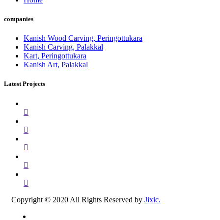
companies
Kanish Wood Carving, Peringottukara
Kanish Carving, Palakkal
Kart, Peringottukara
Kanish Art, Palakkal
Latest Projects
Copyright © 2020 All Rights Reserved by
Jixic.