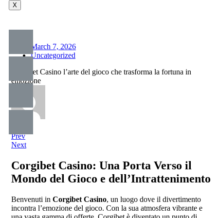
X
March 7, 2026
Uncategorized
Corgibet Casino l’arte del gioco che trasforma la fortuna in
emozione
Prev
Next
Corgibet Casino: Una Porta Verso il
Mondo del Gioco e dell’Intrattenimento
Benvenuti in
Corgibet Casino
, un luogo dove il divertimento
incontra l’emozione del gioco. Con la sua atmosfera vibrante e
una vasta gamma di offerte, Corgibet è diventato un punto di