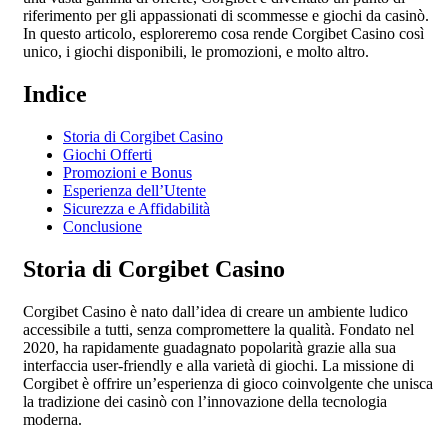
riferimento per gli appassionati di scommesse e giochi da casinò.
In questo articolo, esploreremo cosa rende Corgibet Casino così
unico, i giochi disponibili, le promozioni, e molto altro.
Indice
Storia di Corgibet Casino
Giochi Offerti
Promozioni e Bonus
Esperienza dell’Utente
Sicurezza e Affidabilità
Conclusione
Storia di Corgibet Casino
Corgibet Casino è nato dall’idea di creare un ambiente ludico
accessibile a tutti, senza compromettere la qualità. Fondato nel
2020, ha rapidamente guadagnato popolarità grazie alla sua
interfaccia user-friendly e alla varietà di giochi. La missione di
Corgibet è offrire un’esperienza di gioco coinvolgente che unisca
la tradizione dei casinò con l’innovazione della tecnologia
moderna.