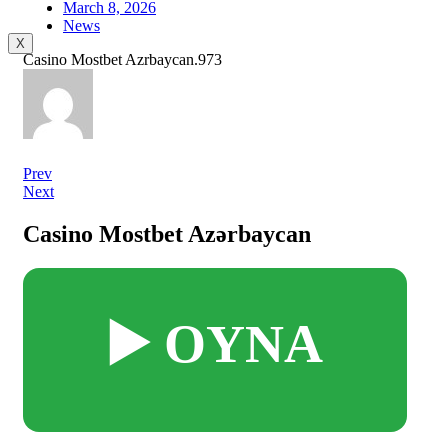
March 8, 2026
News
X
Casino Mostbet Azrbaycan.973
Prev
Next
Casino Mostbet Azərbaycan
▶️ OYNA