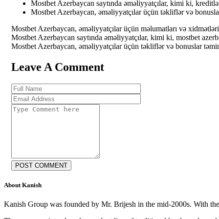
Mostbet Azerbaycan saytında əməliyyatçılar, kimi ki, kreditlər
Mostbet Azerbaycan, əməliyyatçılar üçün təkliflər və bonusla
Mostbet Azerbaycan, əməliyyatçılar üçün məlumatları və xidmətlərin
Mostbet Azerbaycan saytında əməliyyatçılar, kimi ki, mostbet azerba
Mostbet Azerbaycan, əməliyyatçılar üçün təkliflər və bonuslar təmin
Leave A Comment
POST COMMENT
About Kanish
Kanish Group was founded by Mr. Brijesh in the mid-2000s. With th