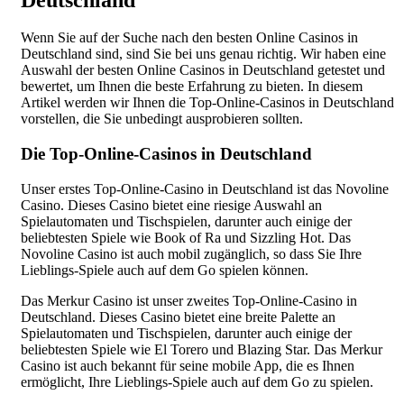
Wenn Sie auf der Suche nach den besten Online Casinos in
Deutschland sind, sind Sie bei uns genau richtig. Wir haben eine
Auswahl der besten Online Casinos in Deutschland getestet und
bewertet, um Ihnen die beste Erfahrung zu bieten. In diesem
Artikel werden wir Ihnen die Top-Online-Casinos in Deutschland
vorstellen, die Sie unbedingt ausprobieren sollten.
Die Top-Online-Casinos in Deutschland
Unser erstes Top-Online-Casino in Deutschland ist das Novoline
Casino. Dieses Casino bietet eine riesige Auswahl an
Spielautomaten und Tischspielen, darunter auch einige der
beliebtesten Spiele wie Book of Ra und Sizzling Hot. Das
Novoline Casino ist auch mobil zugänglich, so dass Sie Ihre
Lieblings-Spiele auch auf dem Go spielen können.
Das Merkur Casino ist unser zweites Top-Online-Casino in
Deutschland. Dieses Casino bietet eine breite Palette an
Spielautomaten und Tischspielen, darunter auch einige der
beliebtesten Spiele wie El Torero und Blazing Star. Das Merkur
Casino ist auch bekannt für seine mobile App, die es Ihnen
ermöglicht, Ihre Lieblings-Spiele auch auf dem Go zu spielen.