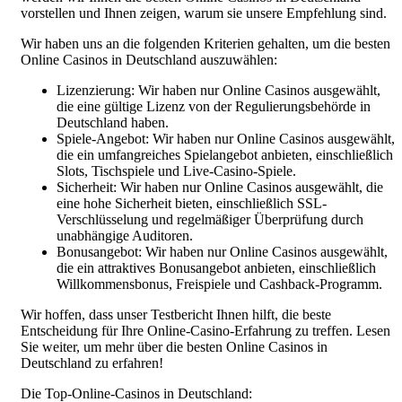
vorstellen und Ihnen zeigen, warum sie unsere Empfehlung sind.
Wir haben uns an die folgenden Kriterien gehalten, um die besten
Online Casinos in Deutschland auszuwählen:
Lizenzierung: Wir haben nur Online Casinos ausgewählt,
die eine gültige Lizenz von der Regulierungsbehörde in
Deutschland haben.
Spiele-Angebot: Wir haben nur Online Casinos ausgewählt,
die ein umfangreiches Spielangebot anbieten, einschließlich
Slots, Tischspiele und Live-Casino-Spiele.
Sicherheit: Wir haben nur Online Casinos ausgewählt, die
eine hohe Sicherheit bieten, einschließlich SSL-
Verschlüsselung und regelmäßiger Überprüfung durch
unabhängige Auditoren.
Bonusangebot: Wir haben nur Online Casinos ausgewählt,
die ein attraktives Bonusangebot anbieten, einschließlich
Willkommensbonus, Freispiele und Cashback-Programm.
Wir hoffen, dass unser Testbericht Ihnen hilft, die beste
Entscheidung für Ihre Online-Casino-Erfahrung zu treffen. Lesen
Sie weiter, um mehr über die besten Online Casinos in
Deutschland zu erfahren!
Die Top-Online-Casinos in Deutschland: