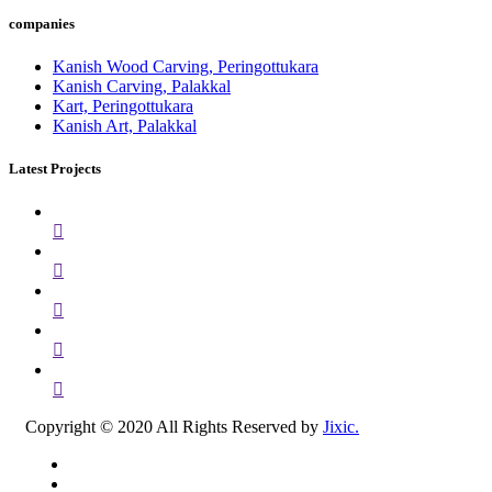
companies
Kanish Wood Carving, Peringottukara
Kanish Carving, Palakkal
Kart, Peringottukara
Kanish Art, Palakkal
Latest Projects
Copyright © 2020 All Rights Reserved by
Jixic.