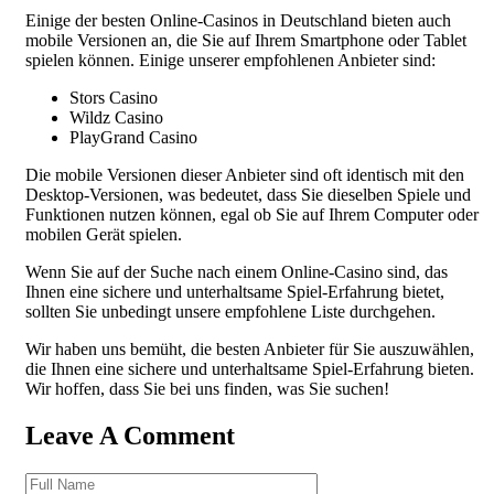
Einige der besten Online-Casinos in Deutschland bieten auch
mobile Versionen an, die Sie auf Ihrem Smartphone oder Tablet
spielen können. Einige unserer empfohlenen Anbieter sind:
Stors Casino
Wildz Casino
PlayGrand Casino
Die mobile Versionen dieser Anbieter sind oft identisch mit den
Desktop-Versionen, was bedeutet, dass Sie dieselben Spiele und
Funktionen nutzen können, egal ob Sie auf Ihrem Computer oder
mobilen Gerät spielen.
Wenn Sie auf der Suche nach einem Online-Casino sind, das
Ihnen eine sichere und unterhaltsame Spiel-Erfahrung bietet,
sollten Sie unbedingt unsere empfohlene Liste durchgehen.
Wir haben uns bemüht, die besten Anbieter für Sie auszuwählen,
die Ihnen eine sichere und unterhaltsame Spiel-Erfahrung bieten.
Wir hoffen, dass Sie bei uns finden, was Sie suchen!
Leave A Comment