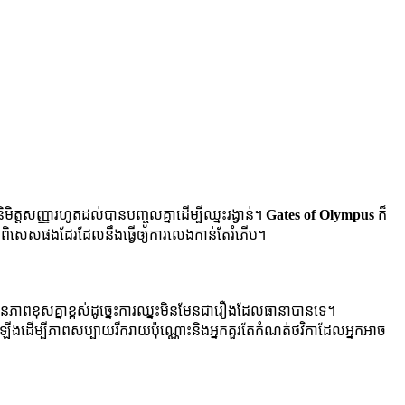
ិត្តសញ្ញារហូតដល់បានបញ្ចូលគ្នាដើម្បីឈ្នះរង្វាន់។
Gates of Olympus
ក៏
លពិសេសផងដែរដែលនឹងធ្វើឲ្យការលេងកាន់តែរំភើប។
ាពខុសគ្នាខ្ពស់ដូច្នេះការឈ្នះមិនមែនជារឿងដែលធានាបានទេ។
្វើឡើងដើម្បីភាពសប្បាយរីករាយប៉ុណ្ណោះនិងអ្នកគួរតែកំណត់ថវិកាដែលអ្នកអាច