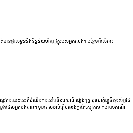
័ត៌មានផ្ទាល់ខ្លួននិងទិន្នន័យហិរញ្ញវត្ថុរបស់អ្នកលេង។ បន្ថែមពីលើនេះ
ូវការលេងនេះគឺដំណើរការនៅលើឧបករណ៍ផ្សេងៗគ្នាដូចជាកុំព្យូទ័រទូរស័ព្ទដៃ
់ទីកន្លែងដែលអ្នកចង់បាន។ មុនពេលចាប់ផ្តើមលេងគួរតែស្លៀកសាកថាឧបករណ៍