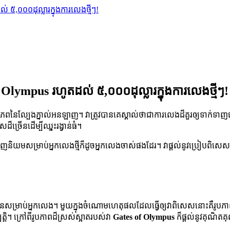
,០០០​ដុល្លារ​ក្នុង​ការ​លេង​ថ្មី​ៗ​!
Olympus រហូត​ដល់​ ៥,០០០​ដុល្លារ​ក្នុង​ការ​លេង​ថ្មី​ៗ​!
នៃល្បែងភ្នាល់អនឡាញ។ វាត្រូវបានគេស្គាល់ថាជាការលេងដ៏គួរឲ្យទាក់ទាញជាមួ
្រើនដើម្បីឈ្នះរង្វាន់ធំ។
ដ៏ពេញនិយមសម្រាប់អ្នកលេងថ្មីក៏ដូចអ្នកលេងចាស់ផងដែរ។ វាផ្តល់នូវប្រៀ
សម្រាប់អ្នកលេង។ មួយក្នុងចំណោមហេតុផលដែលធ្វើឲ្យវាពិសេសនោះគឺរូបភាពដ៏
្តិ។ ក្រៅពីរូបភាពដ៏ស្រស់ស្អាតរបស់វា
Gates of Olympus
ក៏ផ្តល់នូវគុណិតគ