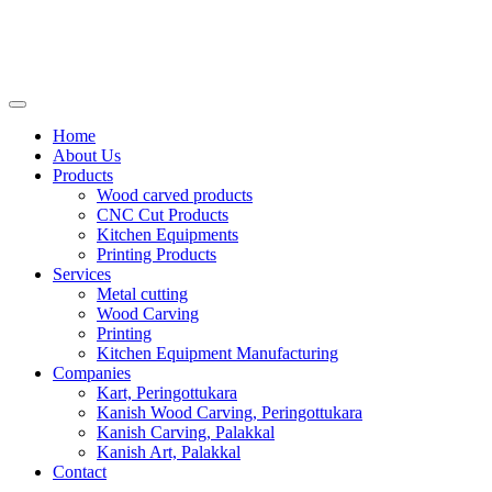
Home
About Us
Products
Wood carved products
CNC Cut Products
Kitchen Equipments
Printing Products
Services
Metal cutting
Wood Carving
Printing
Kitchen Equipment Manufacturing
Companies
Kart, Peringottukara
Kanish Wood Carving, Peringottukara
Kanish Carving, Palakkal
Kanish Art, Palakkal
Contact