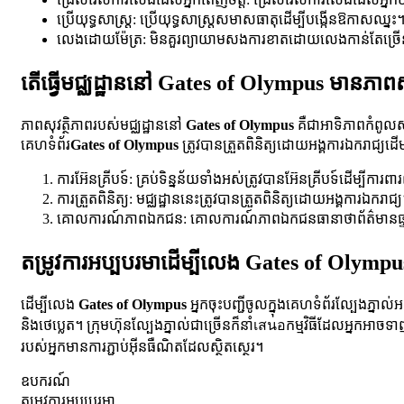
ប្រើយុទ្ធសាស្ត្រ: ប្រើយុទ្ធសាស្ត្រសមាសធាតុដើម្បីបង្កើនឱកាសឈ្នះ
លេងដោយម៉ែត្រ: មិនគួរព្យាយាមសងការខាតដោយលេងកាន់តែច្រ
តើធ្វើមជ្ឈដ្ឋាននៅ Gates of Olympus មានភាពសុ
ភាពសុវត្ថិភាពរបស់មជ្ឈដ្ឋាននៅ
Gates of Olympus
គឺជាអាទិភាពកំពូលសម្រ
គេហទំព័រ
Gates of Olympus
ត្រូវបានត្រួតពិនិត្យដោយអង្គការឯករាជ្យ
ការអ៊ែនគ្រីបទ៍: គ្រប់ទិន្នន័យទាំងអស់ត្រូវបានអ៊ែនគ្រីបទ៍ដើម្បីកា
ការត្រួតពិនិត្យ: មជ្ឈដ្ឋាននេះត្រូវបានត្រួតពិនិត្យដោយអង្គការឯករាជ្
គោលការណ៍ភាពឯកជន: គោលការណ៍ភាពឯកជនធានាថាព័ត៌មានផ្ទាល់ខ
តម្រូវការអប្បបរមាដើម្បីលេង Gates of Olympu
ដើម្បីលេង
Gates of Olympus
អ្នកចុះបញ្ជីចូលក្នុងគេហទំព័រល្បែងភ្
និងថេប្លេត។ ក្រុមហ៊ុនល្បែងភ្នាល់ជាច្រើនក៏នាំเสนอកម្មវិធីដែលអ្នក
របស់អ្នកមានការភ្ជាប់អ៊ីនធឺណិតដែលស្ថិតស្ថេរ។
ឧបករណ៍
តម្រូវការអប្បបរមា