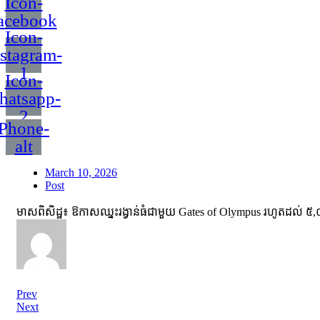
Icon-
acebook
Icon-
nstagram-
1
Icon-
hatsapp-
2
Phone-
alt
March 10, 2026
Post
មាស​ពិសិដ្ឋ​៖ ឱកាស​ឈ្នះ​រង្វាន់​ធំ​ជាមួយ​ Gates of Olympus រហូត​ដល់​ ៥,០០០​
Prev
Next