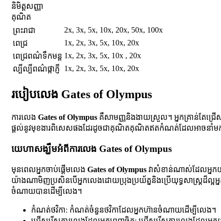
និមិត្តសញ្ញា
គុណិត
2x, 3x, 5x, 10x, 20x, 50x, 100x
ព្រះរាជា
1x, 2x, 3x, 5x, 10x, 20x
ពេជ្រ
1x, 2x, 3x, 5x, 10x , 20x
ពេជ្រពណ៌ទឹកមន្ត
1x, 2x, 3x, 5x, 10x, 20x
ល្បីល្បីពណ៌ផ្កាភ្ញី
របៀបលេង Gates of Olympus
ការលេង
Gates of Olympus
គឺសាមញ្ញនិងងាយស្រួល។ អ្នកគ្រាន់តែជ្រើសរ
ផ្តល់នូវមុខងារពិសេសផងដែរដូចជាគុណិតគុណិតឥតកំណត់ដែលអាចនាំមកនូវ
យេហាសង្ឃឹមអំពីការលេង Gates of Olympus
មុនពេលអ្នកចាប់ផ្តើមលេង
Gates of Olympus
វាសំខាន់ណាស់ដែលអ្នក
យ៉ាងណាមិញប្រសិនបើអ្នកលេងដោយប្រុងប្រយ័ត្ននិងប្រើយុទ្ធសាស្ត្រដ៏ល្អអ
ចំណាយបានដើម្បីលេង។
កំណត់ថវិកា: កំណត់ចំនួនថវិកាដែលអ្នកហ៊ានចំណាយដើម្បីលេង។
ជ្រើសរើសការលេងដែលអ្នកពេញចិត្ត: ជ្រើសរើសការលេងដែលអ្នកយល