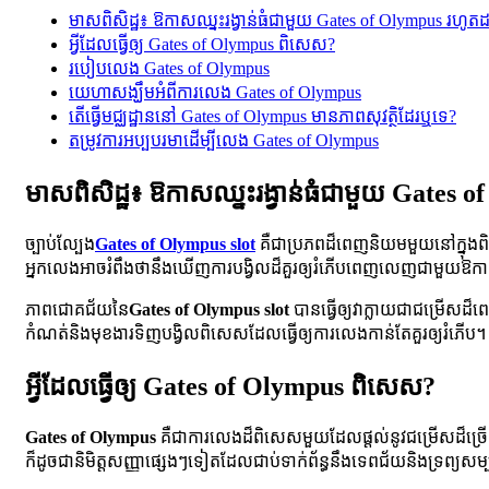
មាស​ពិសិដ្ឋ​៖ ឱកាស​ឈ្នះ​រង្វាន់​ធំ​ជាមួយ​ Gates of Olympus រហូត​ដល់​ ៥
អ្វីដែលធ្វើឲ្យ Gates of Olympus ពិសេស?
របៀបលេង Gates of Olympus
យេហាសង្ឃឹមអំពីការលេង Gates of Olympus
តើធ្វើមជ្ឈដ្ឋាននៅ Gates of Olympus មានភាពសុវត្ថិដែរឬទេ?
តម្រូវការអប្បបរមាដើម្បីលេង Gates of Olympus
មាស​ពិសិដ្ឋ​៖ ឱកាស​ឈ្នះ​រង្វាន់​ធំ​ជាមួយ​ Gates of 
ច្បាប់ល្បែង
Gates of Olympus slot
គឺជាប្រភពដ៏ពេញនិយមមួយនៅក្នុងពិភព
អ្នកលេងអាចរំពឹងថានឹងឃើញការបង្វិលដ៏គួរឲ្យរំភើបពេញលេញជាមួយឱកាសដ៏ច
ភាពជោគជ័យនៃ
Gates of Olympus slot
បានធ្វើឲ្យវាក្លាយជាជម្រើស
កំណត់និងមុខងារទិញបង្វិលពិសេសដែលធ្វើឲ្យការលេងកាន់តែគួរឲ្យរំភើប។
អ្វីដែលធ្វើឲ្យ Gates of Olympus ពិសេស?
Gates of Olympus
គឺជាការលេងដ៏ពិសេសមួយដែលផ្តល់នូវជម្រើសដ៏ច្រើន
ក៏ដូចជានិមិត្តសញ្ញាផ្សេងៗទៀតដែលជាប់ទាក់ព័ន្ធនឹងទេពជ័យនិងទ្រព្យសម្បត