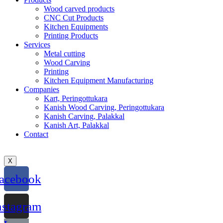
Wood carved products
CNC Cut Products
Kitchen Equipments
Printing Products
Services
Metal cutting
Wood Carving
Printing
Kitchen Equipment Manufacturing
Companies
Kart, Peringottukara
Kanish Wood Carving, Peringottukara
Kanish Carving, Palakkal
Kanish Art, Palakkal
Contact
X
acebook
nstagram