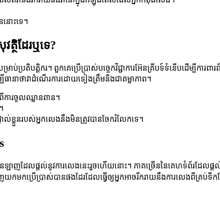
។
ើននោះទេ។
វត្ថិដែរឬទេ?
ាប់ប្រតិបត្តិករ។ ពួកគេប្រើប្រាស់បច្ចេកវិជ្ជាការអ៊ែនគ្រីបទ៍ទំនើបដើម្បីការពារព
ដើម្បីធានាថាវាដំណើរការដោយទៀងត្រឹមនិងជាតម្លាភាព។
រពារពីការចូលឈ្លានពាន។
យ។
្លួនរបស់អ្នកលេងនឹងមិនត្រូវបានចែករំលែកទេ។
s
នាល់អនឡាញដែលផ្តល់នូវការលេងនេះរួចហើយនោះ។ ភាគច្រើននៃគេហទំព័រដែលផ្តល់ន
អាចទាញយកមកប្រើប្រាស់បានផងដែរដែលធ្វើឲ្យអ្នកអាចរីករាយនឹងការលេងពីគ្រប