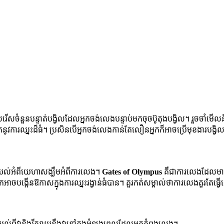
ើសចំនួនបន្ទាត់បង្វិលដែលអ្នកចង់លេងបន្ទាប់មកចុចប៊ូតុងបង្វិល។ រួចចាំមើលនិម
ការឈ្នះដ៏ធំ។ ប្រសិនបើអ្នកចង់លេងកាន់តែលឿនអ្នកក៏អាចប្រើមុខងារបង្វិ
យល់អំពីយេហាសង្ឃឹមអំពីការលេង។
Gates of Olympus
គឺជាការលេងដែលមានភ
្នកអាចបង្កើនឱកាសក្នុងការឈ្នះរង្វាន់ធំបាន។ គួរកត់សម្គាល់ថាការលេងគួរតែធ
់ពីវានិងរីករាយនឹងវានៅក្នុងអំឡុងពេលដែលអ្នកកំពុងលេង។