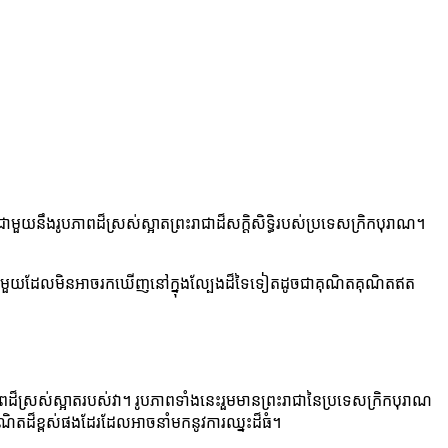
យនឹងរូបភាពដ៏ស្រស់ស្អាតព្រះរាជាដ៏សក្តិសិទ្ធិរបស់ប្រទេសក្រិកបុរាណ។
បពិសេសមួយដែលមិនអាចរកឃើញនៅក្នុងល្បែងដ៏ទៃទៀតដូចជាគុណិតគុណិតឥត
ស្រស់ស្អាតរបស់វា។ រូបភាពទាំងនេះរួមមានព្រះរាជានៃប្រទេសក្រិកបុរាណ
ុណិតដ៏ខ្ពស់ផងដែរដែលអាចនាំមកនូវការឈ្នះដ៏ធំ។