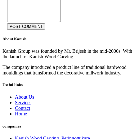
POST COMMENT
About Kanish
Kanish Group was founded by Mr. Brijesh in the mid-2000s. With
the launch of Kanish Wood Carving.
The company introduced a product line of traditional hardwood
mouldings that transformed the decorative millwork industry.
Useful links
About Us
Services
Contact
Home
companies
Kanish Wood Carving, Peringottukara