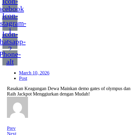
Icon-
acebook
Icon-
nstagram-
1
Icon-
hatsapp-
2
Phone-
alt
March 10, 2026
Post
Rasakan Keagungan Dewa Mainkan demo gates of olympus dan
Raih Jackpot Menggiurkan dengan Mudah!
Prev
Next