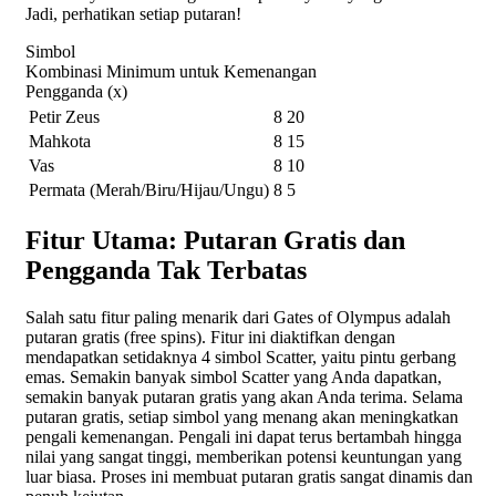
Jadi, perhatikan setiap putaran!
Simbol
Kombinasi Minimum untuk Kemenangan
Pengganda (x)
Petir Zeus
8
20
Mahkota
8
15
Vas
8
10
Permata (Merah/Biru/Hijau/Ungu)
8
5
Fitur Utama: Putaran Gratis dan
Pengganda Tak Terbatas
Salah satu fitur paling menarik dari Gates of Olympus adalah
putaran gratis (free spins). Fitur ini diaktifkan dengan
mendapatkan setidaknya 4 simbol Scatter, yaitu pintu gerbang
emas. Semakin banyak simbol Scatter yang Anda dapatkan,
semakin banyak putaran gratis yang akan Anda terima. Selama
putaran gratis, setiap simbol yang menang akan meningkatkan
pengali kemenangan. Pengali ini dapat terus bertambah hingga
nilai yang sangat tinggi, memberikan potensi keuntungan yang
luar biasa. Proses ini membuat putaran gratis sangat dinamis dan