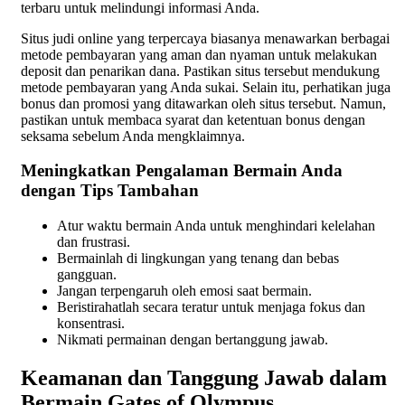
terbaru untuk melindungi informasi Anda.
Situs judi online yang terpercaya biasanya menawarkan berbagai
metode pembayaran yang aman dan nyaman untuk melakukan
deposit dan penarikan dana. Pastikan situs tersebut mendukung
metode pembayaran yang Anda sukai. Selain itu, perhatikan juga
bonus dan promosi yang ditawarkan oleh situs tersebut. Namun,
pastikan untuk membaca syarat dan ketentuan bonus dengan
seksama sebelum Anda mengklaimnya.
Meningkatkan Pengalaman Bermain Anda
dengan Tips Tambahan
Atur waktu bermain Anda untuk menghindari kelelahan
dan frustrasi.
Bermainlah di lingkungan yang tenang dan bebas
gangguan.
Jangan terpengaruh oleh emosi saat bermain.
Beristirahatlah secara teratur untuk menjaga fokus dan
konsentrasi.
Nikmati permainan dengan bertanggung jawab.
Keamanan dan Tanggung Jawab dalam
Bermain Gates of Olympus