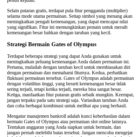
penuh kejutan.
Selain putaran gratis, terdapat pula fitur pengganda (multiplier)
selama mode utama permainan. Setiap simbol yang menang akan
meningkatkan pengali kemenangan, yang dapat mencapai nilai
yang signifikan. Fitur ini memungkinkan pemain untuk meraih
kemenangan besar bahkan dengan taruhan yang kecil.
Strategi Bermain Gates of Olympus
Terdapat beberapa strategi yang dapat Anda gunakan untuk
meningkatkan peluang kemenangan Anda dalam permainan ini.
Pertama, mulailah dengan taruhan kecil untuk membiasakan diri
dengan permainan dan memahami fiturnya. Kedua, perhatikan
fluktuasi permainan tersebut. Gates of Olympus adalah permainan
dengan volatilitas tinggi, yang berarti kemenangan besar tidak
sering terjadi, tetapi ketika terjadi, mereka bisa sangat besar.
Ketiga, manfaatkan fitur putaran gratis sebaik mungkin. Keempat,
jangan terpaku pada satu strategi saja. Variasikan taruhan Anda
dan coba berbagai kombinasi untuk melihat apa yang berhasil.
Mengatur manajemen bankroll adalah kunci keberhasilan dalam
bermain Gates of Olympus atau permainan slot online lainnya.
Tentukan anggaran yang Anda siapkan untuk bermain, dan
jangan pernah melebihi batas tersebut. Jangan mencoba mengejar