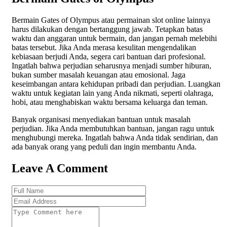
Bermain Gates of Olympus atau permainan slot online lainnya
harus dilakukan dengan bertanggung jawab. Tetapkan batas
waktu dan anggaran untuk bermain, dan jangan pernah melebihi
batas tersebut. Jika Anda merasa kesulitan mengendalikan
kebiasaan berjudi Anda, segera cari bantuan dari profesional.
Ingatlah bahwa perjudian seharusnya menjadi sumber hiburan,
bukan sumber masalah keuangan atau emosional. Jaga
keseimbangan antara kehidupan pribadi dan perjudian. Luangkan
waktu untuk kegiatan lain yang Anda nikmati, seperti olahraga,
hobi, atau menghabiskan waktu bersama keluarga dan teman.
Banyak organisasi menyediakan bantuan untuk masalah
perjudian. Jika Anda membutuhkan bantuan, jangan ragu untuk
menghubungi mereka. Ingatlah bahwa Anda tidak sendirian, dan
ada banyak orang yang peduli dan ingin membantu Anda.
Leave A Comment