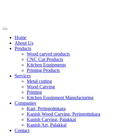
Home
About Us
Products
Wood carved products
CNC Cut Products
Kitchen Equipments
Printing Products
Services
Metal cutting
Wood Carving
Printing
Kitchen Equipment Manufacturing
Companies
Kart, Peringottukara
Kanish Wood Carving, Peringottukara
Kanish Carving, Palakkal
Kanish Art, Palakkal
Contact