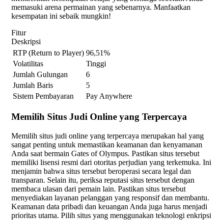
memasuki arena permainan yang sebenarnya. Manfaatkan
kesempatan ini sebaik mungkin!
Fitur
Deskripsi
RTP (Return to Player)
96,51%
Volatilitas
Tinggi
Jumlah Gulungan
6
Jumlah Baris
5
Sistem Pembayaran
Pay Anywhere
Memilih Situs Judi Online yang Terpercaya
Memilih situs judi online yang terpercaya merupakan hal yang
sangat penting untuk memastikan keamanan dan kenyamanan
Anda saat bermain Gates of Olympus. Pastikan situs tersebut
memiliki lisensi resmi dari otoritas perjudian yang terkemuka. Ini
menjamin bahwa situs tersebut beroperasi secara legal dan
transparan. Selain itu, periksa reputasi situs tersebut dengan
membaca ulasan dari pemain lain. Pastikan situs tersebut
menyediakan layanan pelanggan yang responsif dan membantu.
Keamanan data pribadi dan keuangan Anda juga harus menjadi
prioritas utama. Pilih situs yang menggunakan teknologi enkripsi