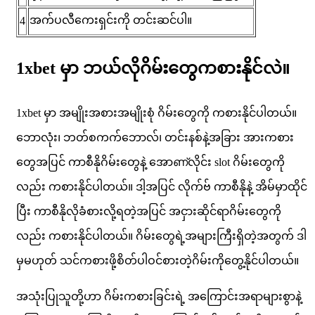
အက်ပလီကေးရှင်းကို တင်းဆင်ပါ။
4
1xbet မှာ ဘယ်လိုဂိမ်းတွေကစားနိုင်လဲ။
1xbet မှာ အမျိုးအစားအမျိုးစုံ ဂိမ်းတွေကို ကစားနိုင်ပါတယ်။
ဘောလုံး၊ ဘတ်စကက်ဘောလ်၊ တင်းနစ်နဲ့အခြား အားကစား
တွေအပြင် ကာစီနိုဂိမ်းတွေနဲ့ အောണ്လိုင်း slot ဂိမ်းတွေကို
လည်း ကစားနိုင်ပါတယ်။ ဒါ့အပြင် လိုက်ဗ် ကာစီနိုနဲ့ အိမ်မှာထိုင်
ပြီး ကာစီနိုလိုခံစားလို့ရတဲ့အပြင် အငှားဆိုင်ရာဂိမ်းတွေကို
လည်း ကစားနိုင်ပါတယ်။ ဂိမ်းတွေရဲ့အများကြီးရှိတဲ့အတွက် ဒါ
မှမဟုတ် သင်ကစားဖို့စိတ်ပါဝင်စားတဲ့ဂိမ်းကိုတွေ့နိုင်ပါတယ်။
အသုံးပြုသူတို့ဟာ ဂိမ်းကစားခြင်းရဲ့ အကြောင်းအရာများစွာနဲ့