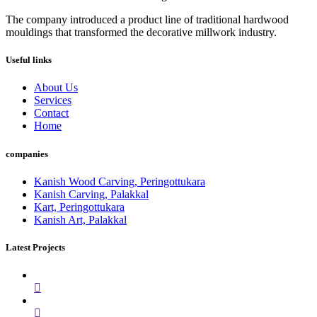
The company introduced a product line of traditional hardwood
mouldings that transformed the decorative millwork industry.
Useful links
About Us
Services
Contact
Home
companies
Kanish Wood Carving, Peringottukara
Kanish Carving, Palakkal
Kart, Peringottukara
Kanish Art, Palakkal
Latest Projects