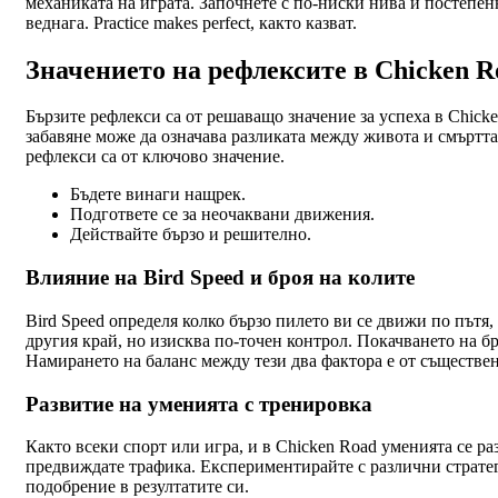
механиката на играта. Започнете с по-ниски нива и постепенн
веднага. Practice makes perfect, както казват.
Значението на рефлексите в Chicken R
Бързите рефлекси са от решаващо значение за успеха в Chick
забавяне може да означава разликата между живота и смъртта
рефлекси са от ключово значение.
Бъдете винаги нащрек.
Подгответе се за неочаквани движения.
Действайте бързо и решително.
Влияние на Bird Speed и броя на колите
Bird Speed определя колко бързо пилето ви се движи по пътя, 
другия край, но изисква по-точен контрол. Покачването на бр
Намирането на баланс между тези два фактора е от съществен
Развитие на уменията с тренировка
Както всеки спорт или игра, и в Chicken Road уменията се ра
предвиждате трафика. Експериментирайте с различни стратег
подобрение в резултатите си.