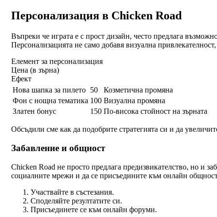
Персонализация в Chicken Road
Въпреки че играта е с прост дизайн, често предлага възможн
Персонализацията не само добавя визуална привлекателност,
Елемент за персонализация
Цена (в зърна)
Ефект
Нова шапка за пилето
50
Козметична промяна
Фон с нощна тематика
100
Визуална промяна
Златен бонус
150
По-висока стойност на зърната
Обсъдили сме как да подобрите стратегията си и да увеличите
Забавление и общност
Chicken Road не просто предлага предизвикателство, но и заб
социалните мрежи и да се присъедините към онлайн общности
Участвайте в състезания.
Споделяйте резултатите си.
Присъединете се към онлайн форуми.