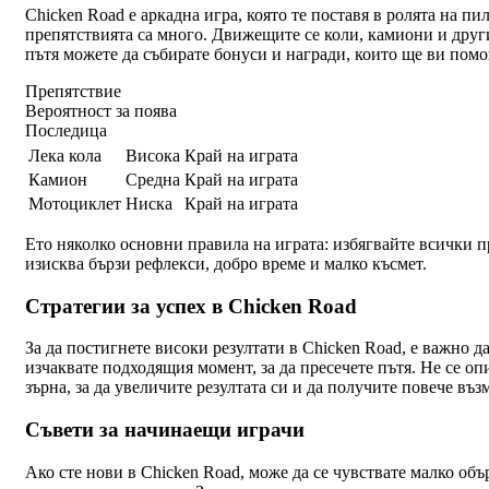
Chicken Road е аркадна игра, която те поставя в ролята на пил
препятствията са много. Движещите се коли, камиони и други
пътя можете да събирате бонуси и награди, които ще ви помог
Препятствие
Вероятност за поява
Последица
Лека кола
Висока
Край на играта
Камион
Средна
Край на играта
Мотоциклет
Ниска
Край на играта
Ето няколко основни правила на играта: избягвайте всички пр
изисква бързи рефлекси, добро време и малко късмет.
Стратегии за успех в Chicken Road
За да постигнете високи резултати в Chicken Road, е важно 
изчаквате подходящия момент, за да пресечете пътя. Не се оп
зърна, за да увеличите резултата си и да получите повече въ
Съвети за начинаещи играчи
Ако сте нови в Chicken Road, може да се чувствате малко объ