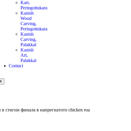
Kart,
Peringottukara
Kanish
Wood
Carving,
Peringottukara
Kanish
Carving,
Palakkal
Kanish
Art,
Palakkal
Contact
X
и стигни финала в напрегнатото chicken roa