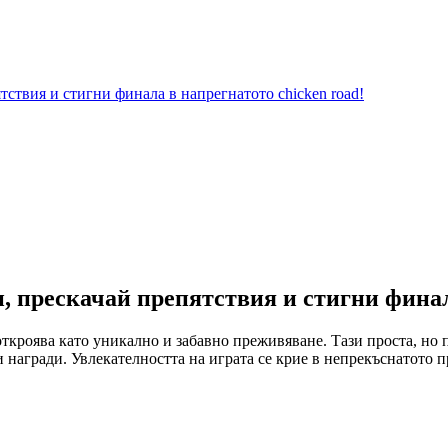
тствия и стигни финала в напрегнатото chicken road!
 прескачай препятствия и стигни финала
откроява като уникално и забавно преживяване. Тази проста, но 
 награди. Увлекателността на играта се крие в непрекъснатото 