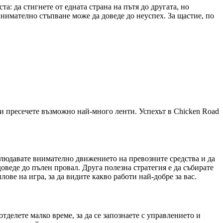
та: да стигнете от едната страна на пътя до другата, но
внимателно стъпване може да доведе до неуспех. За щастие, по
, и пресечете възможно най-много ленти. Успехът в Chicken Road
аблюдавате внимателно движението на превозните средства и да
доведе до пълен провал. Друга полезна стратегия е да събирате
ове на игра, за да видите какво работи най-добре за вас.
тделете малко време, за да се запознаете с управлението и