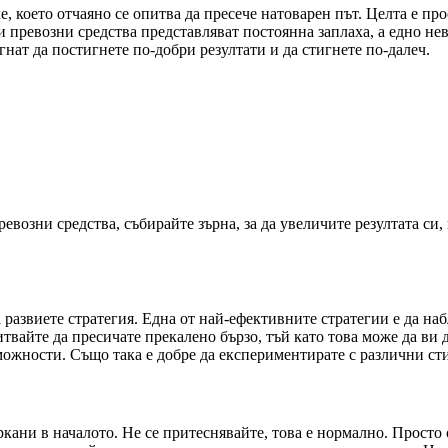
е, което отчаяно се опитва да пресече натоварен път. Целта е прос
 превозни средства представляват постоянна заплаха, а едно не
нат да постигнете по-добри резултати и да стигнете по-далеч.
евозни средства, събирайте зърна, за да увеличите резултата си
да развиете стратегия. Една от най-ефективните стратегии е да н
итвайте да пресичате прекалено бързо, тъй като това може да ви 
зможности. Също така е добре да експериментирате с различни стил
ркани в началото. Не се притеснявайте, това е нормално. Просто о