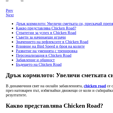
Prev
Next
Дръж кормилото: Увеличи сметката си, прескачай препя
Какво представлява Chicken Road?
Стратегии за успех в Chicken Road
Съвети за начинаещи играчи
Значението на рефлексите в Chicken Road
Влияние на Bird Speed и броя на колите
Развитие на уменията с тренировка
Персонализация в Chicken Road
Забавление и общност
Бъдещето на Chicken Road
Дръж кормилото: Увеличи сметката си,
В динамичния свят на онлайн забавленията,
chicken road
се 
през натоварен път, избягвайки движещи се коли и събирайки
резултатите.
Какво представлява Chicken Road?