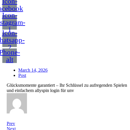
Icon-
acebook
Icon-
nstagram-
1
Icon-
hatsapp-
2
Phone-
alt
March 14, 2026
Post
Glücksmomente garantiert – Ihr Schlüssel zu aufregenden Spielen
und einfachem allyspin login für unv
Prev
Next