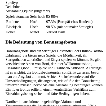
Spieltyp
Beliebtheit
Auszahlungsquote (ungefähr)
Spielautomaten
Sehr hoch
95-98%
Roulette
Hoch
97.3% (Europäisches Roulette)
Blackjack
Hoch
98.5% (mit optimaler Strategie)
Poker
Mittel
Variiert stark
Die Bedeutung von Bonusangeboten
Bonusangebote sind ein wichtiger Bestandteil der Online-Casino-
Erfahrung. Sie bieten neue Spieler die Möglichkeit, ihr
Startguthaben zu erhöhen und länger spielen zu können. Es gibt
verschiedene Arten von Boni, darunter Willkommensboni,
Einzahlungsboni, Freispiele und Cashback-Aktionen. Allerdings
ist es wichtig, die Bonusbedingungen sorgfältig zu lesen, bevor
man ein Angebot annimmt. Achten Sie insbesondere auf die
Umsatzbedingungen, die angeben, wie oft Sie den Bonusbetrag
umsetzen müssen, bevor Sie eine Auszahlung beantragen können.
Ein guter Bonus sollte in einem vernünftigen Verhältnis zum
Einzahlungsbetrag stehen und faire Bedingungen haben.
Darüber hinaus können regelmäßige Aktionen und
Treueprogramme die Spielerfahrung weiter verbessern. Viele