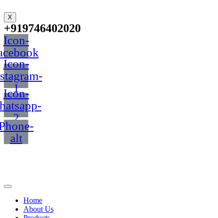
X
+919746402020
Icon-
acebook
Icon-
nstagram-
1
Icon-
hatsapp-
2
Phone-
alt
Home
About Us
Products