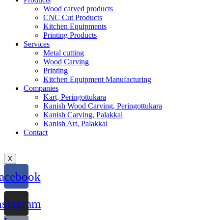
Wood carved products
CNC Cut Products
Kitchen Equipments
Printing Products
Services
Metal cutting
Wood Carving
Printing
Kitchen Equipment Manufacturing
Companies
Kart, Peringottukara
Kanish Wood Carving, Peringottukara
Kanish Carving, Palakkal
Kanish Art, Palakkal
Contact
X
acebook
nstagram