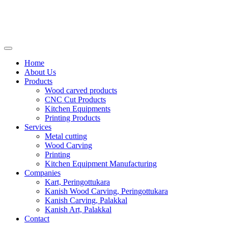
Home
About Us
Products
Wood carved products
CNC Cut Products
Kitchen Equipments
Printing Products
Services
Metal cutting
Wood Carving
Printing
Kitchen Equipment Manufacturing
Companies
Kart, Peringottukara
Kanish Wood Carving, Peringottukara
Kanish Carving, Palakkal
Kanish Art, Palakkal
Contact