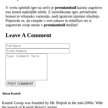
V svetu spletnih iger na srečo je
premiumbull
kazino zagotovo
ena izmed najboljših izbirk. Z raznolikostjo iger, privlačnimi
bonusi in vrhunsko varnostjo, nudi igralcem izjemno izkušnjo.
Pripravite se, da vstopite v svet zabave in dobičkov ter si
zagotovite svoje mesto v
premiumbull
družini!
Leave A Comment
POST COMMENT
About Kanish
Kanish Group was founded by Mr. Brijesh in the mid-2000s. With
the launch of Kanish Wood Carving.