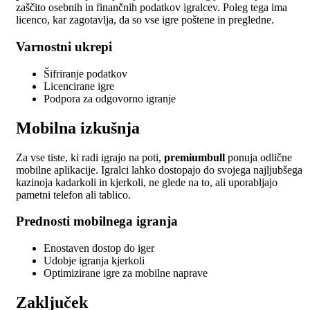
zaščito osebnih in finančnih podatkov igralcev. Poleg tega ima
licenco, kar zagotavlja, da so vse igre poštene in pregledne.
Varnostni ukrepi
Šifriranje podatkov
Licencirane igre
Podpora za odgovorno igranje
Mobilna izkušnja
Za vse tiste, ki radi igrajo na poti,
premiumbull
ponuja odlične
mobilne aplikacije. Igralci lahko dostopajo do svojega najljubšega
kazinoja kadarkoli in kjerkoli, ne glede na to, ali uporabljajo
pametni telefon ali tablico.
Prednosti mobilnega igranja
Enostaven dostop do iger
Udobje igranja kjerkoli
Optimizirane igre za mobilne naprave
Zaključek