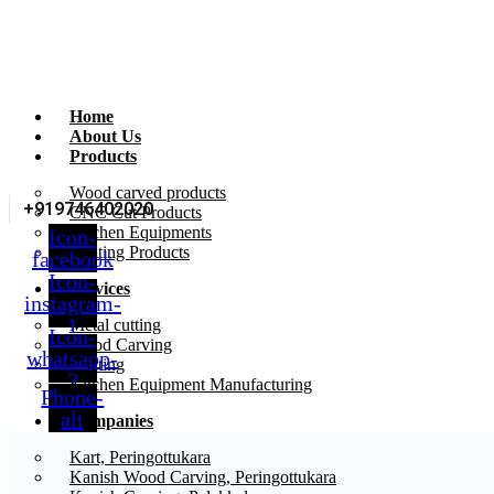
Home
About Us
Products
Wood carved products
+919746402020
CNC Cut Products
Kitchen Equipments
Icon-
Printing Products
facebook
Icon-
Services
instagram-
1
Metal cutting
Icon-
Wood Carving
whatsapp-
Printing
2
Kitchen Equipment Manufacturing
Phone-
alt
Companies
Kart, Peringottukara
Kanish Wood Carving, Peringottukara