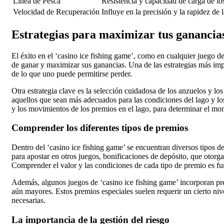
Línea de Pesca
Resistencia y capacidad de carga de lo
Velocidad de Recuperación
Influye en la precisión y la rapidez de 
Estrategias para maximizar tus ganancia
El éxito en el ‘casino ice fishing game’, como en cualquier juego d
de ganar y maximizar sus ganancias. Una de las estrategias más impo
de lo que uno puede permitirse perder.
Otra estrategia clave es la selección cuidadosa de los anzuelos y los
aquellos que sean más adecuados para las condiciones del lago y los
y los movimientos de los premios en el lago, para determinar el mom
Comprender los diferentes tipos de premios
Dentro del ‘casino ice fishing game’ se encuentran diversos tipos 
para apostar en otros juegos, bonificaciones de depósito, que otorga
Comprender el valor y las condiciones de cada tipo de premio es fu
Además, algunos juegos de ‘casino ice fishing game’ incorporan pr
aún mayores. Estos premios especiales suelen requerir un cierto nivel
necesarias.
La importancia de la gestión del riesgo