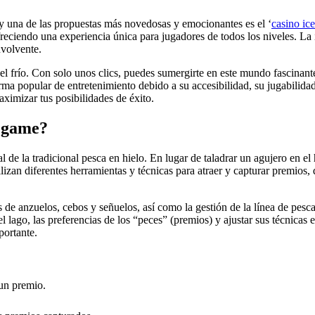
 y una de las propuestas más novedosas y emocionantes es el ‘
casino ic
 ofreciendo una experiencia única para jugadores de todos los niveles. La 
nvolvente.
 el frío. Con solo unos clics, puedes sumergirte en este mundo fascinant
rma popular de entretenimiento debido a su accesibilidad, su jugabilidad 
aximizar tus posibilidades de éxito.
g game?
l de la tradicional pesca en hielo. En lugar de taladrar un agujero en el 
ilizan diferentes herramientas y técnicas para atraer y capturar premios
s de anzuelos, cebos y señuelos, así como la gestión de la línea de pesc
l lago, las preferencias de los “peces” (premios) y ajustar sus técnica
portante.
 un premio.