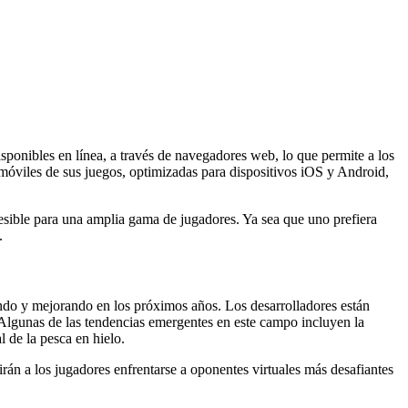
isponibles en línea, a través de navegadores web, lo que permite a los
móviles de sus juegos, optimizadas para dispositivos iOS y Android,
esible para una amplia gama de jugadores. Ya sea que uno prefiera
.
ando y mejorando en los próximos años. Los desarrolladores están
Algunas de las tendencias emergentes en este campo incluyen la
 de la pesca en hielo.
irán a los jugadores enfrentarse a oponentes virtuales más desafiantes