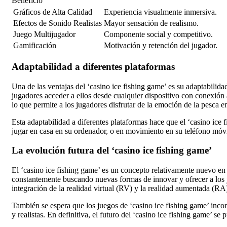
Beneficio
Gráficos de Alta Calidad
Experiencia visualmente inmersiva.
Efectos de Sonido Realistas
Mayor sensación de realismo.
Juego Multijugador
Componente social y competitivo.
Gamificación
Motivación y retención del jugador.
Adaptabilidad a diferentes plataformas
Una de las ventajas del ‘casino ice fishing game’ es su adaptabilida
jugadores acceder a ellos desde cualquier dispositivo con conexión
lo que permite a los jugadores disfrutar de la emoción de la pesca 
Esta adaptabilidad a diferentes plataformas hace que el ‘casino ic
jugar en casa en su ordenador, o en movimiento en su teléfono móvi
La evolución futura del ‘casino ice fishing game’
El ‘casino ice fishing game’ es un concepto relativamente nuevo en
constantemente buscando nuevas formas de innovar y ofrecer a los 
integración de la realidad virtual (RV) y la realidad aumentada (RA
También se espera que los juegos de ‘casino ice fishing game’ incorp
y realistas. En definitiva, el futuro del ‘casino ice fishing game’ se 