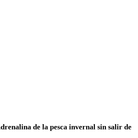
enalina de la pesca invernal sin salir de