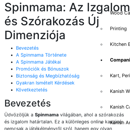
Spinmama: Az Izgalom
Wood Ca
és Szórakozás Új
Printing
Dimenziója
Kitchen 
Bevezetés
A Spinmama Története
Compani
A Spinmama Játékai
Promóciók és Bónuszok
Kart, Per
Biztonság és Megbízhatóság
Gyakran Ismételt Kérdések
Következtetés
Kanish W
Bevezetés
Kanish Ca
Üdvözöljük a
Spinmama
világában, ahol a szórakozás
és izgalom határtalan. Ez a különleges online kaszinó
Kanish Ar
nemcsak a játékélményről szól, hanem egy olyan