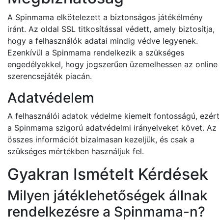
A Spinmama elkötelezett a biztonságos játékélmény
iránt. Az oldal SSL titkosítással védett, amely biztosítja,
hogy a felhasználók adatai mindig védve legyenek.
Ezenkívül a Spinmama rendelkezik a szükséges
engedélyekkel, hogy jogszerűen üzemelhessen az online
szerencsejáték piacán.
Adatvédelem
A felhasználói adatok védelme kiemelt fontosságú, ezért
a Spinmama szigorú adatvédelmi irányelveket követ. Az
összes információt bizalmasan kezeljük, és csak a
szükséges mértékben használjuk fel.
Gyakran Ismételt Kérdések
Milyen játéklehetőségek állnak
rendelkezésre a Spinmama-n?