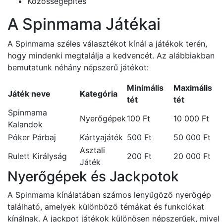
Közösségépítés
A Spinmama Játékai
A Spinmama széles választékot kínál a játékok terén,
hogy mindenki megtalálja a kedvencét. Az alábbiakban
bemutatunk néhány népszerű játékot:
Minimális
Maximális
Játék neve
Kategória
tét
tét
Spinmama
Nyerőgépek
100 Ft
10 000 Ft
Kalandok
Póker Párbaj
Kártyajáték
500 Ft
50 000 Ft
Asztali
Rulett Királyság
200 Ft
20 000 Ft
Játék
Nyerőgépek és Jackpotok
A Spinmama kínálatában számos lenyűgöző nyerőgép
található, amelyek különböző témákat és funkciókat
kínálnak. A jackpot játékok különösen népszerűek, mivel