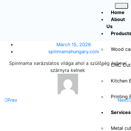
Home
About
Us
Product
March 15, 2026
Wood ca
spinmamahungary.com
Spinmama varázslatos világa ahol a szülőség örömei
CNC Cut
szárnyra kelnek
Kitchen 
Printing 
Prev
Next
Services
Metal cut