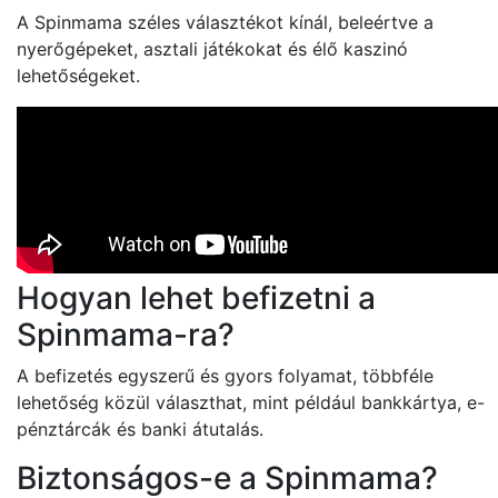
A Spinmama széles választékot kínál, beleértve a
nyerőgépeket, asztali játékokat és élő kaszinó
lehetőségeket.
Hogyan lehet befizetni a
Spinmama-ra?
A befizetés egyszerű és gyors folyamat, többféle
lehetőség közül választhat, mint például bankkártya, e-
pénztárcák és banki átutalás.
Biztonságos-e a Spinmama?