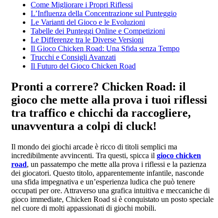
Come Migliorare i Propri Riflessi
L’Influenza della Concentrazione sul Punteggio
Le Varianti del Gioco e le Evoluzioni
Tabelle dei Punteggi Online e Competizioni
Le Differenze tra le Diverse Versioni
Il Gioco Chicken Road: Una Sfida senza Tempo
Trucchi e Consigli Avanzati
Il Futuro del Gioco Chicken Road
Pronti a correre? Chicken Road: il
gioco che mette alla prova i tuoi riflessi
tra traffico e chicchi da raccogliere,
unavventura a colpi di cluck!
Il mondo dei giochi arcade è ricco di titoli semplici ma
incredibilmente avvincenti. Tra questi, spicca il
gioco chicken
road
, un passatempo che mette alla prova i riflessi e la pazienza
dei giocatori. Questo titolo, apparentemente infantile, nasconde
una sfida impegnativa e un’esperienza ludica che può tenere
occupati per ore. Attraverso una grafica intuitiva e meccaniche di
gioco immediate, Chicken Road si è conquistato un posto speciale
nel cuore di molti appassionati di giochi mobili.