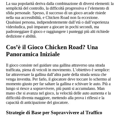
La sua popolarità deriva dalla combinazione di diversi elementi: la
semplicità del controllo, la difficoltà progressiva e l’elemento di
sfida personale. Spesso, il successo di un gioco arcade risiede
nella sua accessibilità, e Chicken Road non fa eccezione.
Qualsiasi persona, indipendentemente dall’età o dall’esperienza
videoludica, può imparare a giocare in pochi secondi, ma
padroneggiare il gioco e raggiungere i punteggi più alti richiede
dedizione e abilità.
Cos’è il Gioco Chicken Road? Una
Panoramica Iniziale
Il gioco consiste nel guidare una gallina attraverso una strada
trafficata, piena di veicoli in movimento. L’obiettivo è semplice:
far attraversare la gallina dall’altra parte della strada senza che
venga investita. Per farlo, il giocatore deve toccare lo schermo al
momento giusto per far saltare la gallina e schivare le auto. Più a
lungo si riesce a sopravvivere, più punti si accumulano. Man
mano che si avanza nel gioco, la velocità delle auto aumenta e la
difficoltà diventa maggiore, mettendo alla prova i riflessi e la
capacità di anticipazione del giocatore.
Strategie di Base per Sopravvivere al Traffico