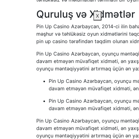
Quruluş və Xidmətlər
X
Pin Up Casino Azərbaycan, 2014-ci ilin baha
məşhur və təhlükəsiz oyun xidmətlərini təq
pin up casino tərəfindən təqdim olunan xidm
Pin Up Casino Azərbaycan, oyunçu məntəqiyy
davam etməyən müvafiqet xidməti, ən yaxşı 
oyunçu məntəqiyyətini artırmaq üçün ən yaxş
Pin Up Casino Azərbaycan, oyunçu mənt
davam etməyən müvafiqet xidməti, ən y
Pin Up Casino Azərbaycan, oyunçu mənt
davam etməyən müvafiqet xidməti, ən y
Pin Up Casino Azərbaycan, oyunçu məntəqiyy
davam etməyən müvafiqet xidməti, ən yaxşı 
oyunçu məntəqiyyətini artırmaq üçün ən yaxş