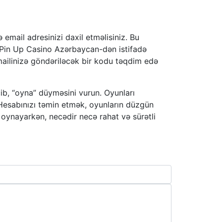
 email adresinizi daxil etməlisiniz. Bu
 Pin Up Casino Azərbaycan-dən istifadə
emailinizə göndəriləcək bir kodu təqdim edə
ib, “oyna” düyməsini vurun. Oyunları
 Hesabınızı təmin etmək, oyunların düzgün
 oynayarkən, necədir necə rahat və sürətli