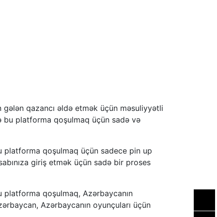
an gələn qazancı əldə etmək üçün məsuliyyətli
ə bu platforma qoşulmaq üçün sadə və
 Bu platforma qoşulmaq üçün sadece pin up
sabınıza giriş etmək üçün sadə bir proses
bu platforma qoşulmaq, Azərbaycanın
Azərbaycan, Azərbaycanın oyunçuları üçün