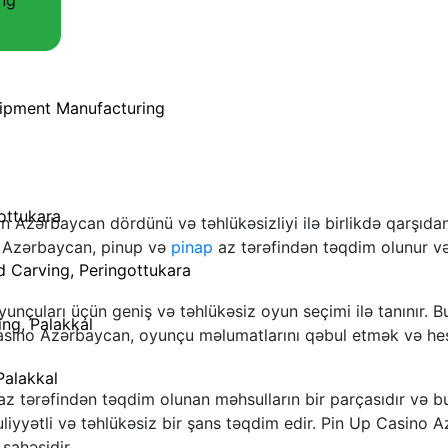
ng
ipment Manufacturing
gottukara
n Azərbaycan dördünü və təhlükəsizliyi ilə birlikdə qarşıd
o Azərbaycan, pinup və
pinap
az tərəfindən təqdim olunur v
 Carving, Peringottukara
nçuları üçün geniş və təhlükəsiz oyun seçimi ilə tanınır.
ing, Palakkal
 Casino Azərbaycan, oyunçu məlumatlarını qəbul etmək və he
Palakkal
z tərəfindən təqdim olunan məhsulların bir parçasıdır və 
iyyətli və təhlükəsiz bir şans təqdim edir. Pin Up Casino 
sahəsidir.