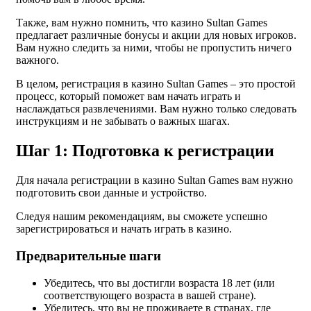
Также, вам нужно помнить, что казино Sultan Games
предлагает различные бонусы и акции для новых игроков.
Вам нужно следить за ними, чтобы не пропустить ничего
важного.
В целом, регистрация в казино Sultan Games – это простой
процесс, который поможет вам начать играть и
наслаждаться развлечениями. Вам нужно только следовать
инструкциям и не забывать о важных шагах.
Шаг 1: Подготовка к регистрации
Для начала регистрации в казино Sultan Games вам нужно
подготовить свои данные и устройство.
Следуя нашим рекомендациям, вы сможете успешно
зарегистрироваться и начать играть в казино.
Предварительные шаги
Убедитесь, что вы достигли возраста 18 лет (или
соответствующего возраста в вашей стране).
Убедитесь, что вы не проживаете в странах, где