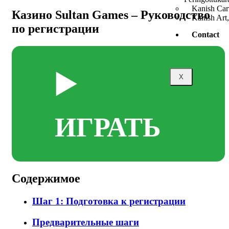
Kanish Car
Казино Sultan Games – Руководство
Kanish Art,
по регистрации
Contact
▶️
X
ИГРАТЬ
Содержимое
Шаг 1: Подготовка к регистрации
Предварительные шаги