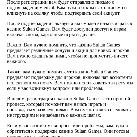
После регистрации вам будет отправлено письмо с
подтверждением email. Вам нужно открыть это письмо и
кликнуть на ссылку, чтобы подтвердить свой аккаунт.
После подтверждения аккаунта вы сможете начать играть в
казино Sultan Games. Вам будет доступен доступ к играм,
включая слоты, карточные игры и другие.
Важно! Вам нужно помнить, что казино Sultan Games
предлагает различные бонусы и акции для новых игроков.
Вам нужно следить за ними, чтобы не пропустить ничего
важного.
Также, вам нужно помнить, что казино Sultan Games
предлагает поддержку для игроков, включая чат-ассистента
и электронную почту. Вам нужно использовать эти ресурсы,
если у вас возникнут вопросы или проблемы.
В целом, регистрация в казино Sultan Games – это простой
процесс, который поможет вам начать играть и
наслаждаться развлечениями. Вам нужно только следовать
инструкциям и не забывать о важных шагах.
Если у вас возникнут вопросы или проблемы, вам нужно
обратиться к поддержке казино Sultan Games. Они готовы
помочь вам в любое время.