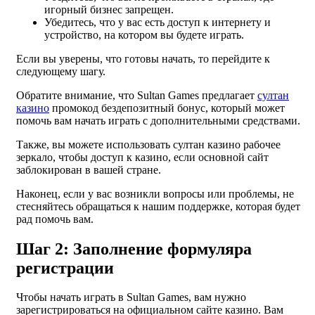
игорный бизнес запрещен.
Убедитесь, что у вас есть доступ к интернету и
устройство, на котором вы будете играть.
Если вы уверены, что готовы начать, то перейдите к
следующему шагу.
Обратите внимание, что Sultan Games предлагает
султан
казино
промокод бездепозитный бонус, который может
помочь вам начать играть с дополнительными средствами.
Также, вы можете использовать султан казино рабочее
зеркало, чтобы доступ к казино, если основной сайт
заблокирован в вашей стране.
Наконец, если у вас возникли вопросы или проблемы, не
стесняйтесь обращаться к нашим поддержке, которая будет
рад помочь вам.
Шаг 2: Заполнение формуляра
регистрации
Чтобы начать играть в Sultan Games, вам нужно
зарегистрироваться на официальном сайте казино. Вам