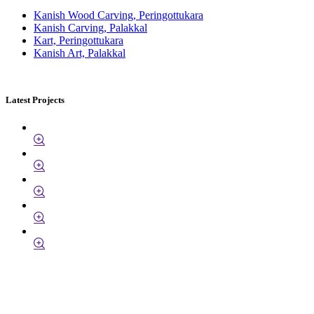
Kanish Wood Carving, Peringottukara
Kanish Carving, Palakkal
Kart, Peringottukara
Kanish Art, Palakkal
Latest Projects