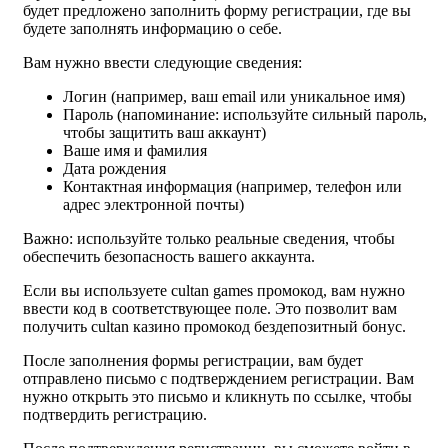
будет предложено заполнить форму регистрации, где вы
будете заполнять информацию о себе.
Вам нужно ввести следующие сведения:
Логин (например, ваш email или уникальное имя)
Пароль (напоминание: используйте сильный пароль,
чтобы защитить ваш аккаунт)
Ваше имя и фамилия
Дата рождения
Контактная информация (например, телефон или
адрес электронной почты)
Важно: используйте только реальные сведения, чтобы
обеспечить безопасность вашего аккаунта.
Если вы используете сultan games промокод, вам нужно
ввести код в соответствующее поле. Это позволит вам
получить сultan казино промокод бездепозитный бонус.
После заполнения формы регистрации, вам будет
отправлено письмо с подтверждением регистрации. Вам
нужно открыть это письмо и кликнуть по ссылке, чтобы
подтвердить регистрацию.