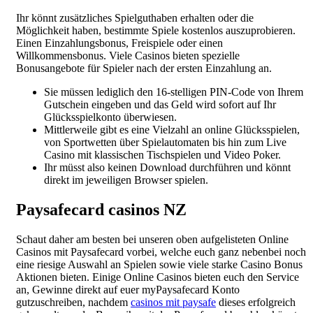
Ihr könnt zusätzliches Spielguthaben erhalten oder die
Möglichkeit haben, bestimmte Spiele kostenlos auszuprobieren.
Einen Einzahlungsbonus, Freispiele oder einen
Willkommensbonus. Viele Casinos bieten spezielle
Bonusangebote für Spieler nach der ersten Einzahlung an.
Sie müssen lediglich den 16-stelligen PIN-Code von Ihrem
Gutschein eingeben und das Geld wird sofort auf Ihr
Glücksspielkonto überwiesen.
Mittlerweile gibt es eine Vielzahl an online Glücksspielen,
von Sportwetten über Spielautomaten bis hin zum Live
Casino mit klassischen Tischspielen und Video Poker.
Ihr müsst also keinen Download durchführen und könnt
direkt im jeweiligen Browser spielen.
Paysafecard casinos NZ
Schaut daher am besten bei unseren oben aufgelisteten Online
Casinos mit Paysafecard vorbei, welche euch ganz nebenbei noch
eine riesige Auswahl an Spielen sowie viele starke Casino Bonus
Aktionen bieten. Einige Online Casinos bieten euch den Service
an, Gewinne direkt auf euer myPaysafecard Konto
gutzuschreiben, nachdem
casinos mit paysafe
dieses erfolgreich