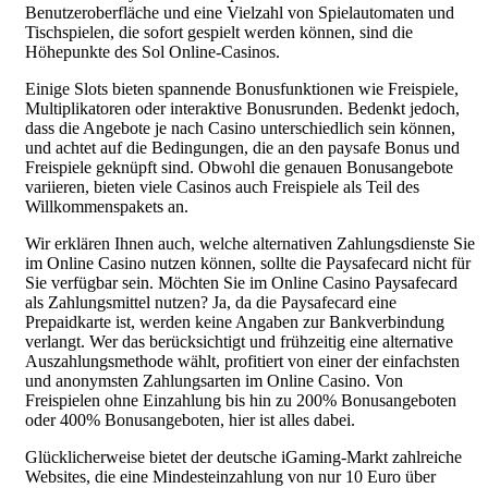
Benutzeroberfläche und eine Vielzahl von Spielautomaten und
Tischspielen, die sofort gespielt werden können, sind die
Höhepunkte des Sol Online-Casinos.
Einige Slots bieten spannende Bonusfunktionen wie Freispiele,
Multiplikatoren oder interaktive Bonusrunden. Bedenkt jedoch,
dass die Angebote je nach Casino unterschiedlich sein können,
und achtet auf die Bedingungen, die an den paysafe Bonus und
Freispiele geknüpft sind. Obwohl die genauen Bonusangebote
variieren, bieten viele Casinos auch Freispiele als Teil des
Willkommenspakets an.
Wir erklären Ihnen auch, welche alternativen Zahlungsdienste Sie
im Online Casino nutzen können, sollte die Paysafecard nicht für
Sie verfügbar sein. Möchten Sie im Online Casino Paysafecard
als Zahlungsmittel nutzen? Ja, da die Paysafecard eine
Prepaidkarte ist, werden keine Angaben zur Bankverbindung
verlangt. Wer das berücksichtigt und frühzeitig eine alternative
Auszahlungsmethode wählt, profitiert von einer der einfachsten
und anonymsten Zahlungsarten im Online Casino. Von
Freispielen ohne Einzahlung bis hin zu 200% Bonusangeboten
oder 400% Bonusangeboten, hier ist alles dabei.
Glücklicherweise bietet der deutsche iGaming-Markt zahlreiche
Websites, die eine Mindesteinzahlung von nur 10 Euro über