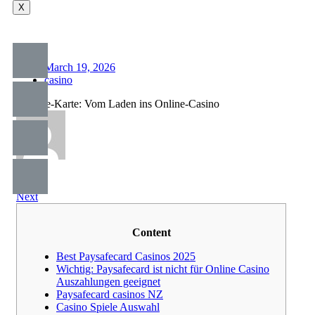
X
March 19, 2026
casino
Paysafe-Karte: Vom Laden ins Online-Casino
Prev
Next
Content
Best Paysafecard Casinos 2025
Wichtig: Paysafecard ist nicht für Online Casino
Auszahlungen geeignet
Paysafecard casinos NZ
Casino Spiele Auswahl