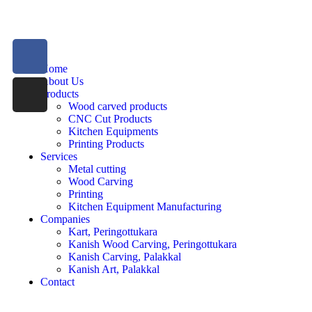
Home
About Us
Products
Wood carved products
CNC Cut Products
Kitchen Equipments
Printing Products
Services
Metal cutting
Wood Carving
Printing
Kitchen Equipment Manufacturing
Companies
Kart, Peringottukara
Kanish Wood Carving, Peringottukara
Kanish Carving, Palakkal
Kanish Art, Palakkal
Contact