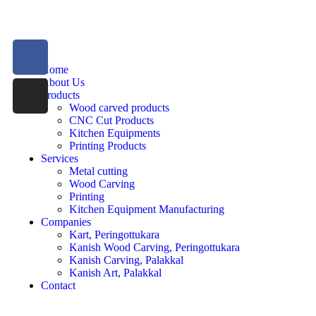
Home
About Us
Products
Wood carved products
CNC Cut Products
Kitchen Equipments
Printing Products
Services
Metal cutting
Wood Carving
Printing
Kitchen Equipment Manufacturing
Companies
Kart, Peringottukara
Kanish Wood Carving, Peringottukara
Kanish Carving, Palakkal
Kanish Art, Palakkal
Contact