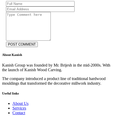
POST COMMENT
About Kanish
Kanish Group was founded by Mr. Brijesh in the mid-2000s. With
the launch of Kanish Wood Carving.
The company introduced a product line of traditional hardwood
mouldings that transformed the decorative millwork industry.
Useful links
About Us
Services
Contact