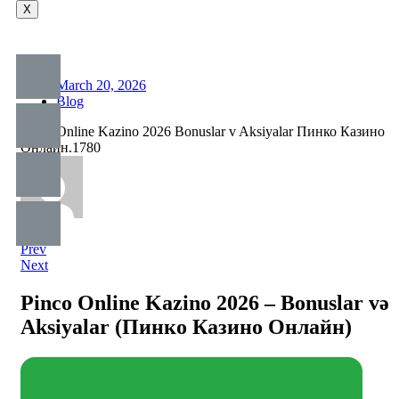
X
March 20, 2026
Blog
Pinco Online Kazino 2026 Bonuslar v Aksiyalar Пинко Казино
Онлайн.1780
Prev
Next
Pinco Online Kazino 2026 – Bonuslar və
Aksiyalar (Пинко Казино Онлайн)