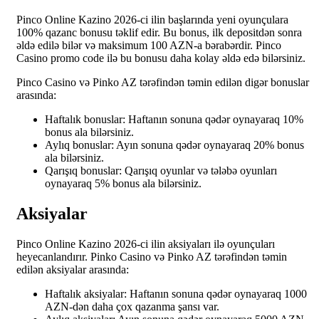
Pinco Online Kazino 2026-ci ilin başlarında yeni oyunçulara
100% qazanc bonusu təklif edir. Bu bonus, ilk depositdən sonra
əldə edilə bilər və maksimum 100 AZN-a bərabərdir. Pinco
Casino promo code ilə bu bonusu daha kolay əldə edə bilərsiniz.
Pinco Casino və Pinko AZ tərəfindən təmin edilən digər bonuslar
arasında:
Haftalık bonuslar: Haftanın sonuna qədər oynayaraq 10%
bonus ala bilərsiniz.
Aylıq bonuslar: Ayın sonuna qədər oynayaraq 20% bonus
ala bilərsiniz.
Qarışıq bonuslar: Qarışıq oyunlar və tələbə oyunları
oynayaraq 5% bonus ala bilərsiniz.
Aksiyalar
Pinco Online Kazino 2026-ci ilin aksiyaları ilə oyunçuları
heyecanlandırır. Pinko Casino və Pinko AZ tərəfindən təmin
edilən aksiyalar arasında:
Haftalık aksiyalar: Haftanın sonuna qədər oynayaraq 1000
AZN-dən daha çox qazanma şansı var.