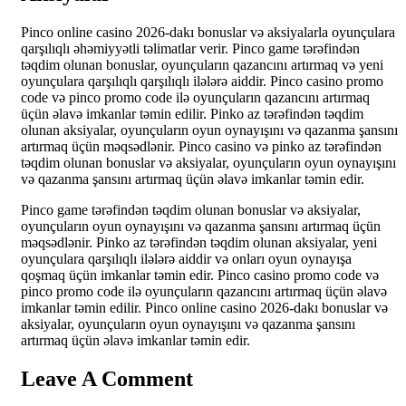
Pinco online casino 2026-dakı bonuslar və aksiyalarla oyunçulara
qarşılıqlı əhəmiyyətli təlimatlar verir. Pinco game tərəfindən
təqdim olunan bonuslar, oyunçuların qazancını artırmaq və yeni
oyunçulara qarşılıqlı qarşılıqlı ilələrə aiddir. Pinco casino promo
code və pinco promo code ilə oyunçuların qazancını artırmaq
üçün əlavə imkanlar təmin edilir. Pinko az tərəfindən təqdim
olunan aksiyalar, oyunçuların oyun oynayışını və qazanma şansını
artırmaq üçün məqsədlənir. Pinco casino və pinko az tərəfindən
təqdim olunan bonuslar və aksiyalar, oyunçuların oyun oynayışını
və qazanma şansını artırmaq üçün əlavə imkanlar təmin edir.
Pinco game tərəfindən təqdim olunan bonuslar və aksiyalar,
oyunçuların oyun oynayışını və qazanma şansını artırmaq üçün
məqsədlənir. Pinko az tərəfindən təqdim olunan aksiyalar, yeni
oyunçulara qarşılıqlı ilələrə aiddir və onları oyun oynayışa
qoşmaq üçün imkanlar təmin edir. Pinco casino promo code və
pinco promo code ilə oyunçuların qazancını artırmaq üçün əlavə
imkanlar təmin edilir. Pinco online casino 2026-dakı bonuslar və
aksiyalar, oyunçuların oyun oynayışını və qazanma şansını
artırmaq üçün əlavə imkanlar təmin edir.
Leave A Comment