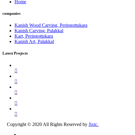
Home
companies
Kanish Wood Carving, Peringottukara
Kanish Carving, Palakkal
Kart, Peringottukara
Kanish Art, Palakkal
Latest Projects
Copyright © 2020 All Rights Reserved by
Jixic.