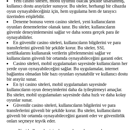
Yeni casino siteleri, mobil uyumlu olacak şekilde tasarlanmış,
kullanıcı dostu arayüzler sunuyor. Bu siteler, herhangi bir cihazda
oyun oynayabileceğiniz için, hem uygulama hem de tarayıcı
üzerinden erişilebilir.
Deneme bonusu veren casino siteleri, yeni kullanıcıların
oyunları denemelerine olanak tanır. Bu siteler, kullanıcıların
güvenle deneyimlemesini sağlar ve daha sonra gerçek para ile
oynayabilirler.
En güvenilir casino siteleri, kullanıcıların bilgilerini ve para
transferlerini güvenli bir şekilde korur. Bu siteler, SSL
sertifikalarını kullanarak verilerin şifrelenmesini sağlar ve
kullanıcıların güvenli bir ortamda oynayabileceğini garanti eder.
Casino siteleri, mobil uygulamaları sayesinde kullanıcıların her
yerde oyun oynayabileceğini sağlar. Bu uygulamalar, internet
bağlantısı olmadan bile bazı oyunları oynatabilir ve kullanıcı dostu
bir arayüz sunar.
En iyi casino siteleri, mobil uygulamaları sayesinde
kullanıcıların oyun deneyimlerini daha da iyileştirmeyi amaçlar.
Bu siteler, mobil uygulamaları sayesinde daha hızlı ve daha kolay
oyunlar sunar.
Güvenilir casino siteleri, kullanıcıların bilgilerini ve para
transferlerini güvenli bir şekilde korur. Bu siteler, kullanıcıların
güvenli bir ortamda oynayabileceğini garanti eder ve güvenilirlik
onları seçmeye teşvik eder.