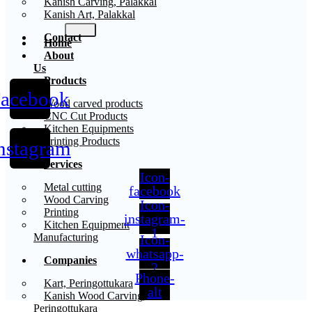
Kanish Carving, Palakkal
Kanish Art, Palakkal
Contact
Home
About
Us
Products
acebook
X
Wood carved products
CNC Cut Products
Kitchen Equipments
Printing Products
nstagram
Services
Icon-
Metal cutting
facebook
Wood Carving
Icon-
Printing
instagram-
Kitchen Equipment
1
Manufacturing
Icon-
whatsapp-
Companies
2
Phone-
Kart, Peringottukara
alt
Kanish Wood Carving,
Peringottukara