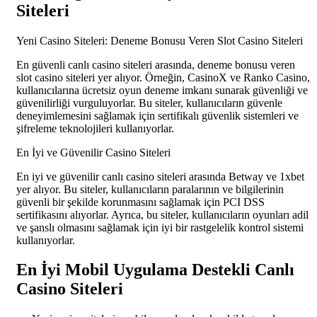
Siteleri
Yeni Casino Siteleri: Deneme Bonusu Veren Slot Casino Siteleri
En güvenli canlı casino siteleri arasında, deneme bonusu veren
slot casino siteleri yer alıyor. Örneğin, CasinoX ve Ranko Casino,
kullanıcılarına ücretsiz oyun deneme imkanı sunarak güvenliği ve
güvenilirliği vurguluyorlar. Bu siteler, kullanıcıların güvenle
deneyimlemesini sağlamak için sertifikalı güvenlik sistemleri ve
şifreleme teknolojileri kullanıyorlar.
En İyi ve Güvenilir Casino Siteleri
En iyi ve güvenilir canlı casino siteleri arasında Betway ve 1xbet
yer alıyor. Bu siteler, kullanıcıların paralarının ve bilgilerinin
güvenli bir şekilde korunmasını sağlamak için PCI DSS
sertifikasını alıyorlar. Ayrıca, bu siteler, kullanıcıların oyunları adil
ve şanslı olmasını sağlamak için iyi bir rastgelelik kontrol sistemi
kullanıyorlar.
En İyi Mobil Uygulama Destekli Canlı
Casino Siteleri