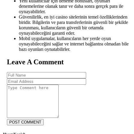
Yeni kullanıcılar için deneme bonusları, oyunları
denemelerine olanak tanır ve daha sonra gerçek para ile
oynayabilirler.
Güvenilirlik, en iyi casino sitelerinin temel özelliklerinden
biridir. Bilgilerin ve para transferlerinin güvenli bir şekilde
korunması, kullanıcıların güvenli bir ortamda
oynayabileceğini garanti eder.
Mobil uygulamalar, kullanıcıların her yerde oyun
oynayabileceğini sağlar ve internet bağlantısı olmadan bile
bazı oyunları oynatabilirler.
Leave A Comment
POST COMMENT