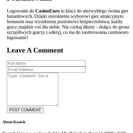
Logowanie do
CasinoEuro
to klucz do niezwykłego świata gier
hazardowych. Dzięki szerokiemu wyborowi gier, atrakcyjnym
bonusom oraz wysokiemu poziomowi bezpieczeństwa, każdy
gracz znajdzie coś dla siebie. Nie czekaj dłużej – dołącz do grona
szczęśliwych graczy i odkryj, co ma do zaoferowania
casinoeuro
logowanie
!
Leave A Comment
POST COMMENT
About Kanish