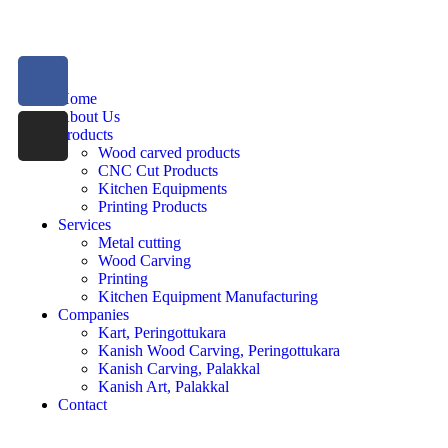
Home
About Us
Products
Wood carved products
CNC Cut Products
Kitchen Equipments
Printing Products
Services
Metal cutting
Wood Carving
Printing
Kitchen Equipment Manufacturing
Companies
Kart, Peringottukara
Kanish Wood Carving, Peringottukara
Kanish Carving, Palakkal
Kanish Art, Palakkal
Contact