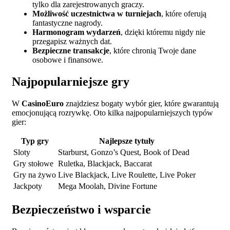
tylko dla zarejestrowanych graczy.
Możliwość uczestnictwa w turniejach
, które oferują
fantastyczne nagrody.
Harmonogram wydarzeń
, dzięki któremu nigdy nie
przegapisz ważnych dat.
Bezpieczne transakcje
, które chronią Twoje dane
osobowe i finansowe.
Najpopularniejsze gry
W
CasinoEuro
znajdziesz bogaty wybór gier, które gwarantują
emocjonującą rozrywkę. Oto kilka najpopularniejszych typów
gier:
Typ gry
Najlepsze tytuły
Sloty
Starburst, Gonzo’s Quest, Book of Dead
Gry stołowe
Ruletka, Blackjack, Baccarat
Gry na żywo
Live Blackjack, Live Roulette, Live Poker
Jackpoty
Mega Moolah, Divine Fortune
Bezpieczeństwo i wsparcie