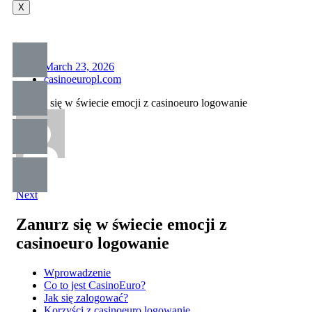
X
March 23, 2026
casinoeuropl.com
Zanurz się w świecie emocji z casinoeuro logowanie
Prev
Next
Zanurz się w świecie emocji z
casinoeuro logowanie
Wprowadzenie
Co to jest CasinoEuro?
Jak się zalogować?
Korzyści z casinoeuro logowanie