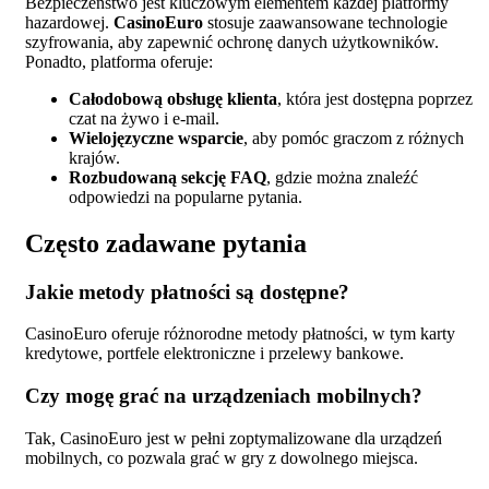
Bezpieczeństwo jest kluczowym elementem każdej platformy
hazardowej.
CasinoEuro
stosuje zaawansowane technologie
szyfrowania, aby zapewnić ochronę danych użytkowników.
Ponadto, platforma oferuje:
Całodobową obsługę klienta
, która jest dostępna poprzez
czat na żywo i e-mail.
Wielojęzyczne wsparcie
, aby pomóc graczom z różnych
krajów.
Rozbudowaną sekcję FAQ
, gdzie można znaleźć
odpowiedzi na popularne pytania.
Często zadawane pytania
Jakie metody płatności są dostępne?
CasinoEuro oferuje różnorodne metody płatności, w tym karty
kredytowe, portfele elektroniczne i przelewy bankowe.
Czy mogę grać na urządzeniach mobilnych?
Tak, CasinoEuro jest w pełni zoptymalizowane dla urządzeń
mobilnych, co pozwala grać w gry z dowolnego miejsca.