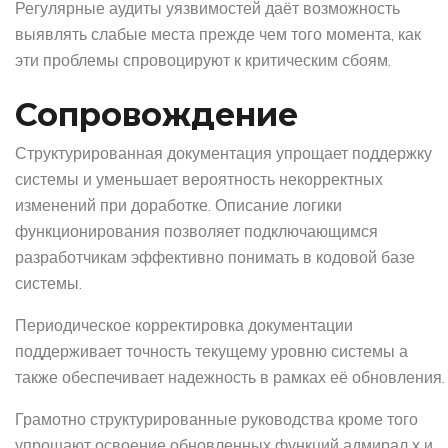
Регулярные аудиты уязвимостей даёт возможность
выявлять слабые места прежде чем того момента, как
эти проблемы спровоцируют к критическим сбоям.
Сопровождение
Структурированная документация упрощает поддержку
системы и уменьшает вероятность некорректных
изменений при доработке. Описание логики
функционирования позволяет подключающимся
разработчикам эффективно понимать в кодовой базе
системы.
Периодическое корректировка документации
поддерживает точность текущему уровню системы а
также обеспечивает надежность в рамках её обновления.
Грамотно структурированные руководства кроме того
упрощают освоение обновленных функций адмирал х и