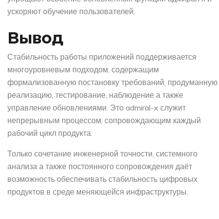
ускоряют обучение пользователей.
Вывод
Стабильность работы приложений поддерживается
многоуровневым подходом, содержащим
формализованную постановку требований, продуманную
реализацию, тестирование, наблюдение а также
управление обновлениями. Это admiral-x служит
непрерывным процессом, сопровождающим каждый
рабочий цикл продукта.
Только сочетание инженерной точности, системного
анализа а также постоянного сопровождения даёт
возможность обеспечивать стабильность цифровых
продуктов в среде меняющейся инфраструктуры.