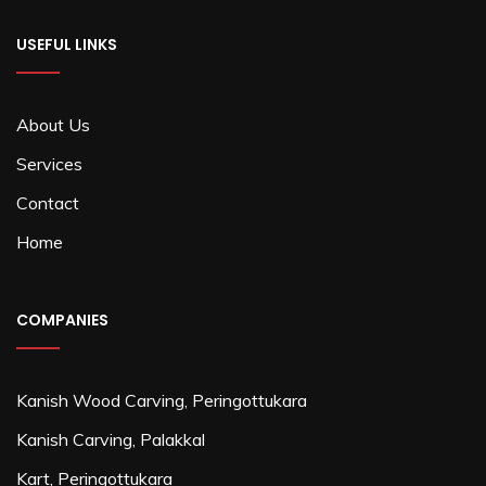
USEFUL LINKS
About Us
Services
Contact
Home
COMPANIES
Kanish Wood Carving, Peringottukara
Kanish Carving, Palakkal
Kart, Peringottukara