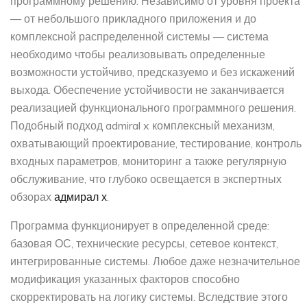
программному решению. Независимо от уровня проекта
— от небольшого прикладного приложения и до
комплексной распределенной системы — система
необходимо чтобы реализовывать определенные
возможности устойчиво, предсказуемо и без искажений
выхода. Обеспечение устойчивости не заканчивается
реализацией функционального программного решения.
Подобный подход admiral x комплексный механизм,
охватывающий проектирование, тестирование, контроль
входных параметров, мониторинг а также регулярную
обслуживание, что глубоко освещается в экспертных
обзорах
адмирал х
.
Программа функционирует в определенной среде:
базовая ОС, технические ресурсы, сетевое контекст,
интегрированные системы. Любое даже незначительное
модификация указанных факторов способно
скорректировать на логику системы. Вследствие этого