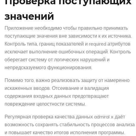
Проверка поступающих
значений
Приложение необходимо чтобы правильно принимать
поступающие значения вне зависимости к их источника.
Контроль типа, границ показателей и required атрибутов
исключает выполнение ошибочных операций. Контроль
оберегает систему от логических нарушений и
непредсказуемого функционирования.
Помимо того, важно реализовать защиту от намеренно
искаженных вводов. Отсеивание и валидация
содержания входных данных предотвращают
повреждение целостности системы.
Регулярная проверка качества данных admiral x даёт
возможность сохранять стабильность процессов анализа
и повышает качество итогов исполнения программы.