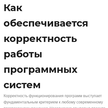
Как
обеспечивается
корректность
работы
программных
систем
Корректность функционирования программ выступает
фундаментальным критерием к любому современному