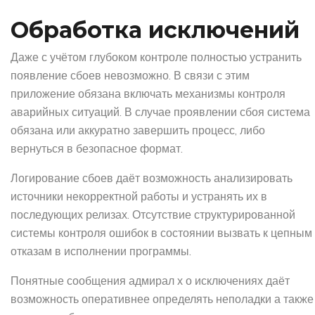
Обработка исключений
Даже с учётом глубоком контроле полностью устранить
появление сбоев невозможно. В связи с этим
приложение обязана включать механизмы контроля
аварийных ситуаций. В случае проявлении сбоя система
обязана или аккуратно завершить процесс, либо
вернуться в безопасное формат.
Логирование сбоев даёт возможность анализировать
источники некорректной работы и устранять их в
последующих релизах. Отсутствие структурированной
системы контроля ошибок в состоянии вызвать к цепным
отказам в исполнении программы.
Понятные сообщения адмирал х о исключениях даёт
возможность оперативнее определять неполадки а также