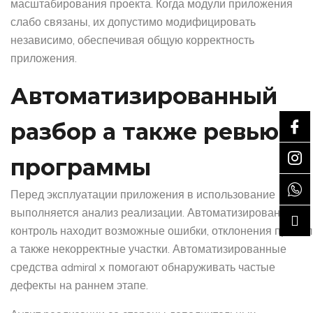
масштабирования проекта. Когда модули приложения
слабо связаны, их допустимо модифицировать
независимо, обеспечивая общую корректность
приложения.
Автоматизированный
разбор а также ревью
программы
Перед эксплуатации приложения в использование
выполняется анализ реализации. Автоматизированный
контроль находит возможные ошибки, отклонения правил
а также некорректные участки. Автоматизированные
средства admiral x помогают обнаруживать частые
дефекты на раннем этапе.