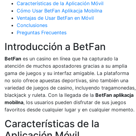
Características de la Aplicación Móvil
Cómo Usar BetFan Aplikacja Mobilna
Ventajas de Usar BetFan en Móvil
Conclusiones
Preguntas Frecuentes
Introducción a BetFan
BetFan
es un casino en línea que ha capturado la
atención de muchos apostadores gracias a su amplia
gama de juegos y su interfaz amigable. La plataforma
no solo ofrece apuestas deportivas, sino también una
variedad de juegos de casino, incluyendo tragamonedas,
blackjack y ruleta. Con la llegada de la
BetFan aplikacja
mobilna
, los usuarios pueden disfrutar de sus juegos
favoritos desde cualquier lugar y en cualquier momento.
Características de la
Aplicación Móvil