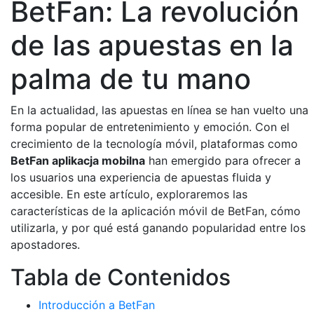
BetFan: La revolución
de las apuestas en la
palma de tu mano
En la actualidad, las apuestas en línea se han vuelto una
forma popular de entretenimiento y emoción. Con el
crecimiento de la tecnología móvil, plataformas como
BetFan aplikacja mobilna
han emergido para ofrecer a
los usuarios una experiencia de apuestas fluida y
accesible. En este artículo, exploraremos las
características de la aplicación móvil de BetFan, cómo
utilizarla, y por qué está ganando popularidad entre los
apostadores.
Tabla de Contenidos
Introducción a BetFan