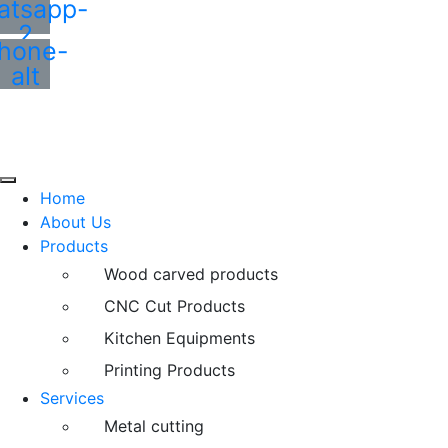
atsapp-
2
hone-
alt
Home
About Us
Products
Wood carved products
CNC Cut Products
Kitchen Equipments
Printing Products
Services
Metal cutting