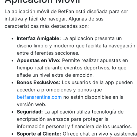
La aplicación móvil de BetFan está diseñada para ser
intuitiva y fácil de navegar. Algunas de sus
características más destacadas son:
Interfaz Amigable:
La aplicación presenta un
diseño limpio y moderno que facilita la navegación
entre diferentes secciones.
Apuestas en Vivo:
Permite realizar apuestas en
tiempo real durante eventos deportivos, lo que
añade un nivel extra de emoción.
Bonos Exclusivos:
Los usuarios de la app pueden
acceder a promociones y bonos que
betfanarentina.com
no están disponibles en la
versión web.
Seguridad:
La aplicación utiliza tecnología de
encriptación avanzada para proteger la
información personal y financiera de los usuarios.
Soporte al Cliente:
Ofrece chat en vivo y asistencia