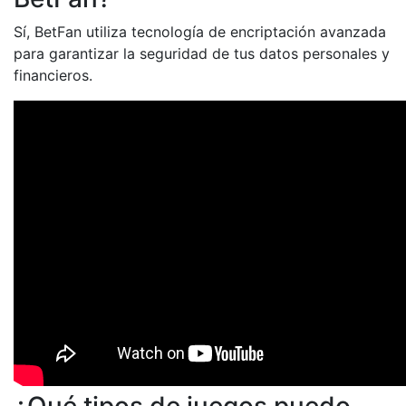
Sí, BetFan utiliza tecnología de encriptación avanzada
para garantizar la seguridad de tus datos personales y
financieros.