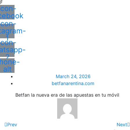
Icon-
cebook
Icon-
tagram-
1
Icon-
atsapp-
2
hone-
alt
March 24, 2026
betfanarentina.com
Betfan la nueva era de las apuestas en tu móvil
Prev
Next