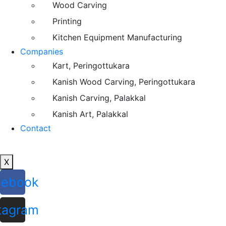
Wood Carving
Printing
Kitchen Equipment Manufacturing
Companies
Kart, Peringottukara
Kanish Wood Carving, Peringottukara
Kanish Carving, Palakkal
Kanish Art, Palakkal
Contact
X
cebook
tagram