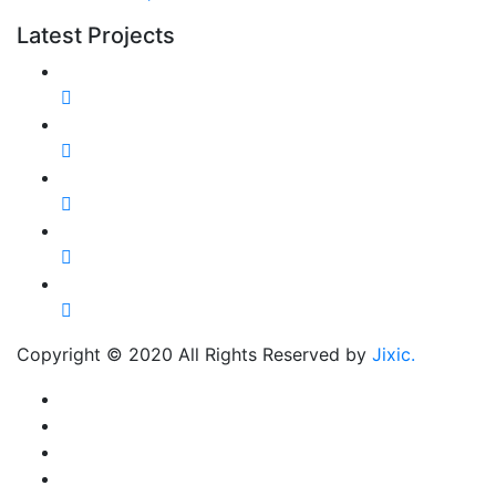
Latest Projects
Copyright © 2020 All Rights Reserved by
Jixic.