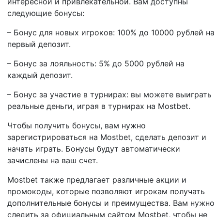
интересной и привлекательной. Вам доступны
следующие бонусы:
– Бонус для новых игроков: 100% до 10000 рублей на
первый депозит.
– Бонус за лояльность: 5% до 5000 рублей на
каждый депозит.
– Бонус за участие в турнирах: вы можете выиграть
реальные деньги, играя в турнирах на Mostbet.
Чтобы получить бонусы, вам нужно
зарегистрироваться на Mostbet, сделать депозит и
начать играть. Бонусы будут автоматически
зачислены на ваш счет.
Mostbet также предлагает различные акции и
промокоды, которые позволяют игрокам получать
дополнительные бонусы и преимущества. Вам нужно
следить за официальным сайтом Mostbet, чтобы не