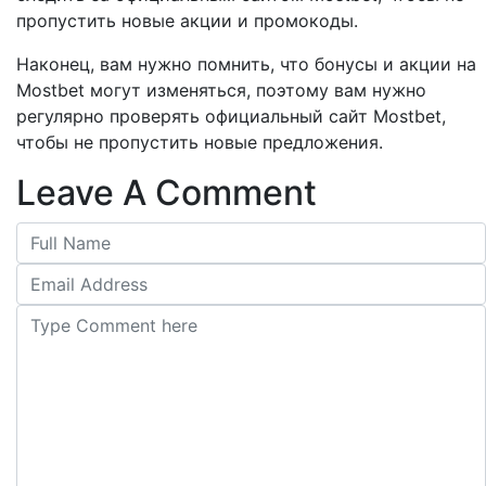
пропустить новые акции и промокоды.
Наконец, вам нужно помнить, что бонусы и акции на
Mostbet могут изменяться, поэтому вам нужно
регулярно проверять официальный сайт Mostbet,
чтобы не пропустить новые предложения.
Leave A Comment