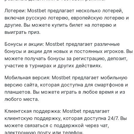
Лотереи: Mostbet предлагает несколько лотерей,
включая русскую лотерею, европейскую лотерею и
другие. Вы можете купить билет на лотерею и
выиграть приз.
Бонусы и акции: Mostbet предлагает различные
бонусы и акции для новых и постоянных игроков. Вы
можете получать бонусы за регистрацию, депозит,
участие в турнирах и других действиях.
Мобильная версия: Mostbet предлагает мобильную
версию сайта, которая доступна для смартфонов и
планшетов. Вы можете играть в любое время и из
любого места.
Клиентская поддержка: Mostbet предлагает
клиентскую поддержку, которая доступна 24/7. Вы
можете связаться с поддержкой через чат,
электронную почту или телефон.