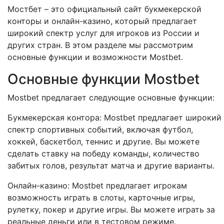
Мостбет – это официальный сайт букмекерской
конторы и онлайн-казино, который предлагает
широкий спектр услуг для игроков из России и
других стран. В этом разделе мы рассмотрим
основные функции и возможности Mostbet.
Основные функции Mostbet
Mostbet предлагает следующие основные функции:
Букмекерская контора: Mostbet предлагает широкий
спектр спортивных событий, включая футбол,
хоккей, баскетбол, теннис и другие. Вы можете
сделать ставку на победу команды, количество
забитых голов, результат матча и другие варианты.
Онлайн-казино: Mostbet предлагает игрокам
возможность играть в слоты, карточные игры,
рулетку, покер и другие игры. Вы можете играть за
реальные деньги или в тестовом режиме.