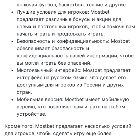
включая футбол, баскетбол, теннис и другие.
Лучшие условия для игроков: Mostbet
предлагает различные бонусы и акции для
новых и постоянных игроков, чтобы помочь вам
начать играть и продолжать играть.
Безопасность и конфиденциальность: Mostbet
обеспечивает безопасность и
конфиденциальность вашей информации, чтобы
вы могли играть без опасений.
Многоязычный интерфейс: Mostbet предлагает
интерфейс на русском языке, что делает его
доступным для игроков из России и других
стран.
Мобильная версия: Mostbet имеет мобильную
версию, что позволяет вам играть на любом
устройстве.
Кроме того, Mostbet предлагает несколько условий
для игроков, чтобы сделать игру еще более