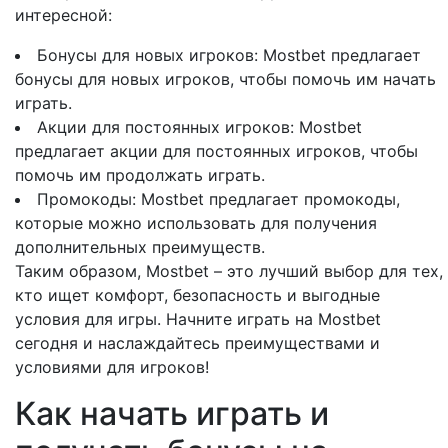
интересной:
Бонусы для новых игроков: Mostbet предлагает
бонусы для новых игроков, чтобы помочь им начать
играть.
Акции для постоянных игроков: Mostbet
предлагает акции для постоянных игроков, чтобы
помочь им продолжать играть.
Промокоды: Mostbet предлагает промокоды,
которые можно использовать для получения
дополнительных преимуществ.
Таким образом, Mostbet – это лучший выбор для тех,
кто ищет комфорт, безопасность и выгодные
условия для игры. Начните играть на Mostbet
сегодня и наслаждайтесь преимуществами и
условиями для игроков!
Как начать играть и