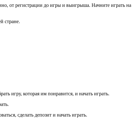
ино, от регистрации до игры и выигрыша. Начните играть на
й стране.
ть игру, которая им понравится, и начать играть.
ать.
аться, сделать депозит и начать играть.