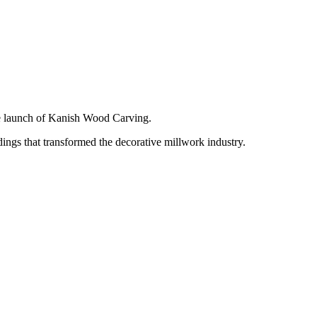
e launch of Kanish Wood Carving.
ngs that transformed the decorative millwork industry.