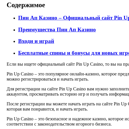
Содержимое
Пин Ап Казино – Официальный сайт Pin Up
Преимущества Пин Ап Казино
Входи и играй
Бесплатные спины и бонусы для новых игр
Если вы ищете официальный сайт Pin Up Casino, то вы на пр
Pin Up Casino – это популярное онлайн-казино, которое пре
можно регистрироваться и начать играть.
Для регистрации на сайте Pin Up Casino вам нужно заполнит
аккаунтом, просматривать историю игр и получать информа
После регистрации вы можете начать играть на сайте Pin Up 
которая вам понравится, и начать играть.
Pin Up Casino – это безопасное и надежное казино, которое
соответствии с законодательством игорного бизнеса.