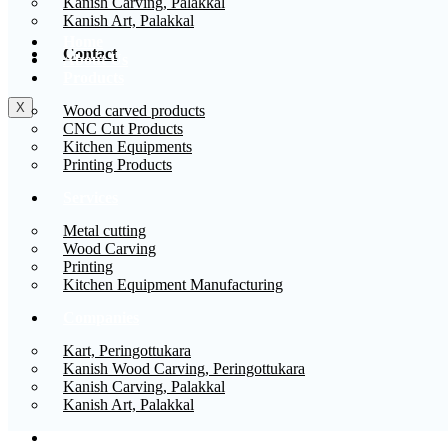
Kanish Carving, Palakkal
Kanish Art, Palakkal
Home
Contact
About Us
Products
X
Wood carved products
CNC Cut Products
Kitchen Equipments
Printing Products
Services
Metal cutting
Wood Carving
Printing
Kitchen Equipment Manufacturing
Companies
Kart, Peringottukara
Kanish Wood Carving, Peringottukara
Kanish Carving, Palakkal
Kanish Art, Palakkal
Contact