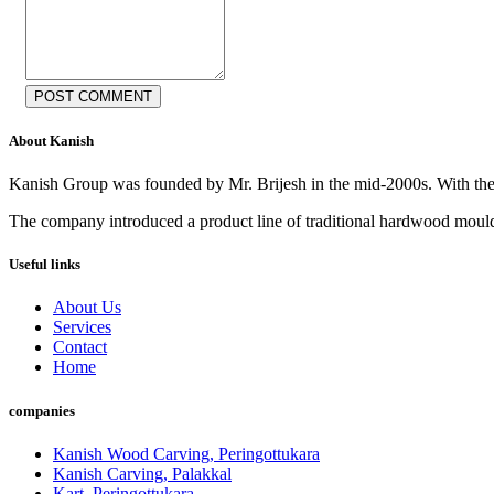
POST COMMENT
About Kanish
Kanish Group was founded by Mr. Brijesh in the mid-2000s. With th
The company introduced a product line of traditional hardwood mouldi
Useful links
About Us
Services
Contact
Home
companies
Kanish Wood Carving, Peringottukara
Kanish Carving, Palakkal
Kart, Peringottukara