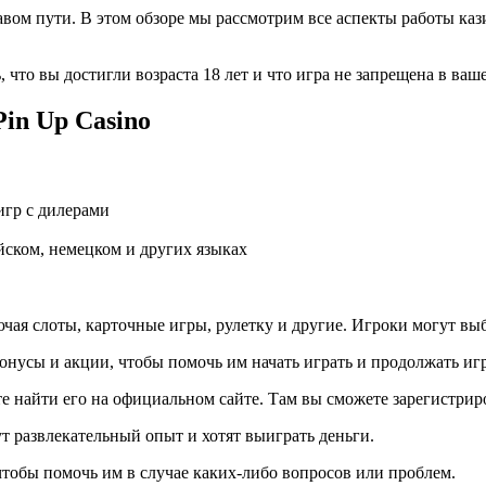
авом пути. В этом обзоре мы рассмотрим все аспекты работы каз
 что вы достигли возраста 18 лет и что игра не запрещена в ваше
in Up Casino
игр с дилерами
йском, немецком и других языках
ая слоты, карточные игры, рулетку и другие. Игроки могут выбра
нусы и акции, чтобы помочь им начать играть и продолжать игр
 найти его на официальном сайте. Там вы сможете зарегистриров
т развлекательный опыт и хотят выиграть деньги.
чтобы помочь им в случае каких-либо вопросов или проблем.