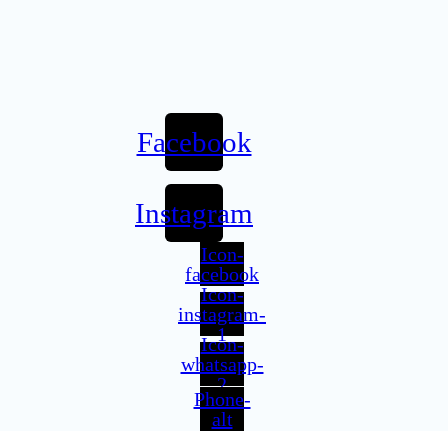
Facebook
Instagram
Icon-
facebook
Icon-
instagram-
1
Icon-
whatsapp-
2
Phone-
alt