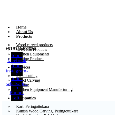
Home
About Us
Products
Wood carved products
+919746402020
CNC Cut Products
Kitchen Equipments
Icon-
Printing Products
facebook
Icon-
Services
instagram-
1
Metal cutting
Icon-
Wood Carving
whatsapp-
Printing
2
Kitchen Equipment Manufacturing
Phone-
alt
Companies
Kart, Peringottukara
Kanish Wood Carving, Peringottukara