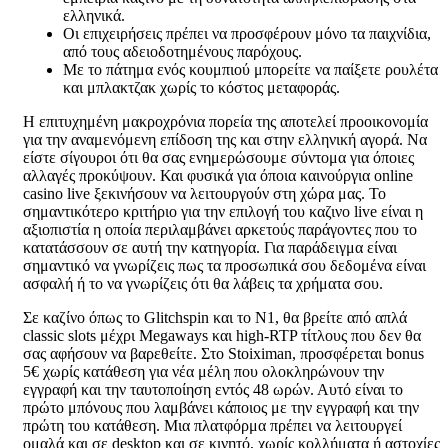
ελληνικά.
Οι επιχειρήσεις πρέπει να προσφέρουν μόνο τα παιχνίδια,
από τους αδειοδοτημένους παρόχους.
Με το πάτημα ενός κουμπιού μπορείτε να παίξετε ρουλέτα
και μπλακτζακ χωρίς το κόστος μεταφοράς.
Η επιτυχημένη μακροχρόνια πορεία της αποτελεί προοικονομία
για την αναμενόμενη επίδοση της και στην ελληνική αγορά. Να
είστε σίγουροι ότι θα σας ενημερώσουμε σύντομα για όποιες
αλλαγές προκύψουν. Και φυσικά για όποια καινούργια online
casino live ξεκινήσουν να λειτουργούν στη χώρα μας. Το
σημαντικότερο κριτήριο για την επιλογή του καζινο live είναι η
αξιοπιστία η οποία περιλαμβάνει αρκετούς παράγοντες που το
κατατάσσουν σε αυτή την κατηγορία. Για παράδειγμα είναι
σημαντικό να γνωρίζεις πως τα προσωπικά σου δεδομένα είναι
ασφαλή ή το να γνωρίζεις ότι θα λάβεις τα χρήματα σου.
Σε καζίνο όπως το Glitchspin και το N1, θα βρείτε από απλά
classic slots μέχρι Megaways και high-RTP τίτλους που δεν θα
σας αφήσουν να βαρεθείτε. Στο Stoiximan, προσφέρεται bonus
5€ χωρίς κατάθεση για νέα μέλη που ολοκληρώνουν την
εγγραφή και την ταυτοποίηση εντός 48 ωρών. Αυτό είναι το
πρώτο μπόνους που λαμβάνει κάποιος με την εγγραφή και την
πρώτη του κατάθεση. Μια πλατφόρμα πρέπει να λειτουργεί
ομαλά και σε desktop και σε κινητό, χωρίς κολλήματα ή αστοχίες