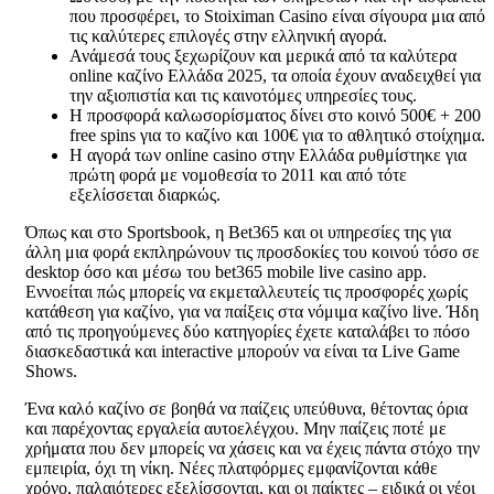
που προσφέρει, το Stoiximan Casino είναι σίγουρα μια από
τις καλύτερες επιλογές στην ελληνική αγορά.
Ανάμεσά τους ξεχωρίζουν και μερικά από τα καλύτερα
online καζίνο Ελλάδα 2025, τα οποία έχουν αναδειχθεί για
την αξιοπιστία και τις καινοτόμες υπηρεσίες τους.
Η προσφορά καλωσορίσματος δίνει στο κοινό 500€ + 200
free spins για το καζίνο και 100€ για το αθλητικό στοίχημα.
Η αγορά των online casino στην Ελλάδα ρυθμίστηκε για
πρώτη φορά με νομοθεσία το 2011 και από τότε
εξελίσσεται διαρκώς.
Όπως και στο Sportsbook, η Bet365 και οι υπηρεσίες της για
άλλη μια φορά εκπληρώνουν τις προσδοκίες του κοινού τόσο σε
desktop όσο και μέσω του bet365 mobile live casino app.
Εννοείται πώς μπορείς να εκμεταλλευτείς τις προσφορές χωρίς
κατάθεση για καζίνο, για να παίξεις στα νόμιμα καζίνο live. Ήδη
από τις προηγούμενες δύο κατηγορίες έχετε καταλάβει το πόσο
διασκεδαστικά και interactive μπορούν να είναι τα Live Game
Shows.
Ένα καλό καζίνο σε βοηθά να παίζεις υπεύθυνα, θέτοντας όρια
και παρέχοντας εργαλεία αυτοελέγχου. Μην παίζεις ποτέ με
χρήματα που δεν μπορείς να χάσεις και να έχεις πάντα στόχο την
εμπειρία, όχι τη νίκη. Νέες πλατφόρμες εμφανίζονται κάθε
χρόνο, παλαιότερες εξελίσσονται, και οι παίκτες – ειδικά οι νέοι