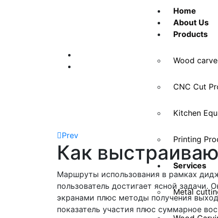
Home
About Us
Products
Wood carve
CNC Cut Pr
Kitchen Eq
Prev
Printing Pr
Как выстраиваю
Services
Маршруты использования в рамках дидж
пользователь достигает ясной задачи. 
Metal cutti
экранами плюс методы получения выхода
показатель участия плюс суммарное вос