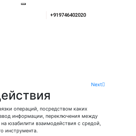
+919746402020
Next
действия
язки операций, посредством каких
а ввод информации, переключения между
 на юзабилити взаимодействия с средой,
го инструмента.