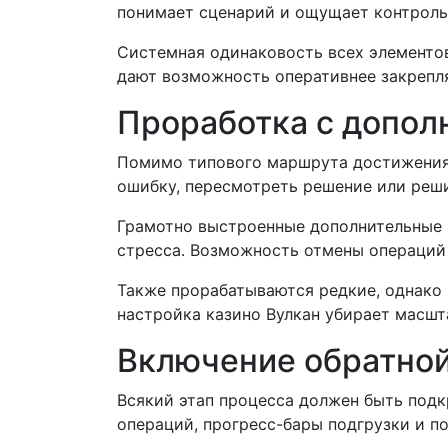
понимает сценарий и ощущает контроль
Системная одинаковость всех элементо
дают возможность оперативнее закрепл
Проработка с допо
Помимо типового маршрута достижения 
ошибку, пересмотреть решение или реши
Грамотно выстроенные дополнительные 
стресса. Возможность отмены операций
Также прорабатываются редкие, однако
настройка казино Вулкан убирает масшт
Включение обратной
Всякий этап процесса должен быть под
операций, прогресс-бары подгрузки и п