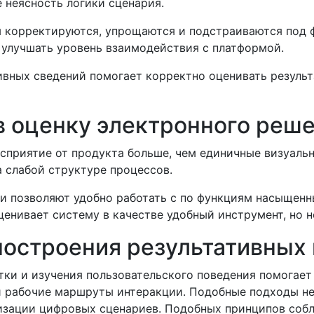
 неясность логики сценария.
ы корректируются, упрощаются и подстраиваются под 
 улучшать уровень взаимодействия с платформой.
вных сведений помогает корректно оценивать результ
в оценку электронного реш
сприятие от продукта больше, чем единичные визуаль
а слабой структуре процессов.
и позволяют удобно работать с по функциям насыщенн
енивает систему в качестве удобный инструмент, но н
остроения результативных
ки и изучения пользовательского поведения помогает
и рабочие маршруты интеракции. Подобные подходы н
изации цифровых сценариев. Подобных принципов собл