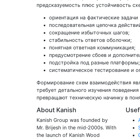
предсказуемость плюс устойчивость схе
ориентация на фактические задачи 
последовательная цепочка действи
сокращение избыточных шагов;
стабильность ответов оболочки;
понятная ответная коммуникация;
предусмотрение сбоев и дополните
подстройка под разные платформы;
систематическое тестирование и о
Формирование схем взаимодействия явл
требует детального изучения поведения
превращают техническую начинку в поня
About Kanish
Usef
Kanish Group was founded by
Mr. Brijesh in the mid-2000s. With
the launch of Kanish Wood