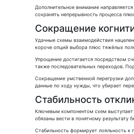
Дополнительное внимание направляется
сохранять непрерывность процесса плюс
Сокращение когнити
Удачные схемы взаимодействия нацелены
короче опций выбора плюс тяжёлых поле
Упрощение достигается посредством сч
также последовательных переходов. Подо
Сокращение умственной перегрузки доп
данные по ходу нужды, что убирает пер
Стабильность откли
Ключевым компонентом схем выступает с
обязаны вести в понятному результату 
Стабильность формирует лояльность к п