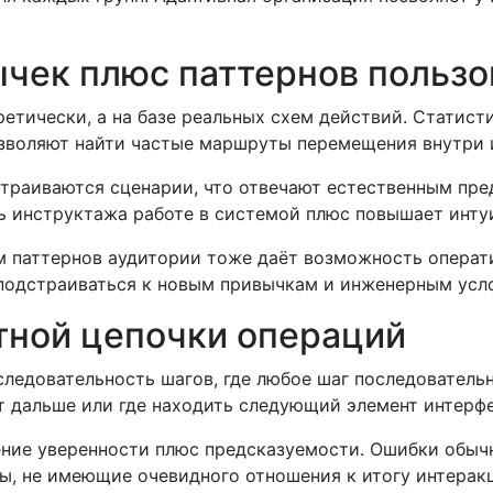
чек плюс паттернов пользо
етически, а на базе реальных схем действий. Статист
озволяют найти частые маршруты перемещения внутри 
страиваются сценарии, что отвечают естественным пр
ь инструктажа работе в системой плюс повышает инту
м паттернов аудитории тоже даёт возможность операт
 подстраиваться к новым привычкам и инженерным усл
тной цепочки операций
ледовательность шагов, где любое шаг последователь
ет дальше или где находить следующий элемент интерфе
ение уверенности плюс предсказуемости. Ошибки обычно
ы, не имеющие очевидного отношения к итогу интерак