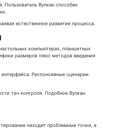
. Пользователь Вулкан способен
но.
аивая естественное развитие процесса.
ы
настольных компьютерах, планшетных
цифики размеров плюс методов введения
 интерфейса. Респонсивные сценарии
сти тач контроля. Подобное Вулкан
тирование находит проблемные точки, в