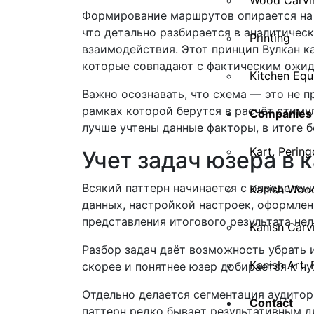
Wood Carvi
Формирование маршрутов опирается на 
что детально разбирается в аналитичес
Printing
взаимодействия. Этот принцип Вулкан 
которые совпадают с фактическим ожида
Kitchen Equ
Важно осознавать, что схема — это не п
рамках которой берутся в расчёт стиму
Companies
лучше учтены данные факторы, в итоге 
Kart, Perin
Учет задач юзера в 
Всякий паттерн начинается с определени
Kanish Wood
данных, настройкой настроек, оформлен
представления итогового результата не
Kanish Carv
Разбор задач даёт возможность убрать 
Kanish Art, 
скорее и понятнее юзер добирается к ну
Отдельно делается сегментация аудитор
Contact
паттерн редко бывает результативным д