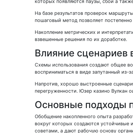
которых появляются паузы, сбои а также
На базе результатов проверок маршрут
пошаговый метод позволяет постепенно
Накопление метрических и интерпретати
взвешенные решения по их доработке.
Влияние сценариев 
Схемы использования создают общее во
восприниматься в виде запутанный из-з
Напротив, хорошо выстроенные сценари
перегруженности. Юзер казино Вулкан оц
Основные подходы п
Обобщение накопленного опыта разработ
вокруг которых создаются устойчивые 
советами, а дают рабочую основу орган