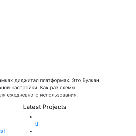
амках диджитал платформах. Это Вулкан
рной настройки. Как раз схемы
ля ежедневного использования.
Latest Projects
kal