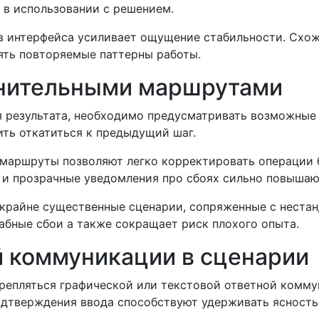
 в использовании с решением.
в интерфейса усиливает ощущение стабильности. Схож
ять повторяемые паттерны работы.
лнительными маршрутами
результата, необходимо предусматривать возможные
ть откатиться к предыдущий шаг.
маршруты позволяют легко корректировать операции 
 и прозрачные уведомления про сбоях сильно повыша
 крайне существенные сценарии, сопряженные с неста
абные сбои а также сокращает риск плохого опыта.
 коммуникации в сценарии
крепляться графической или текстовой ответной комму
одтверждения ввода способствуют удерживать ясность