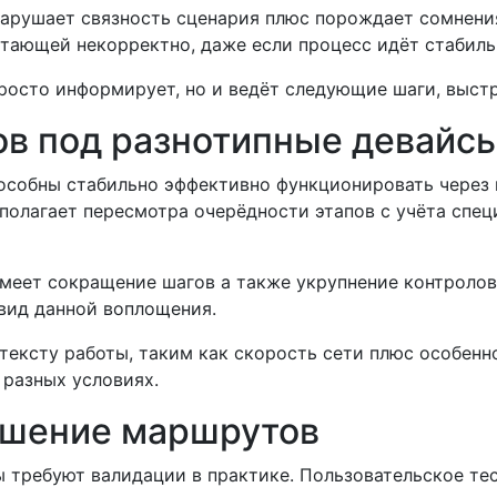
арушает связность сценария плюс порождает сомнения
отающей некорректно, даже если процесс идёт стабиль
осто информирует, но и ведёт следующие шаги, выстр
в под разнотипные девайс
собны стабильно эффективно функционировать через 
полагает пересмотра очерёдности этапов с учёта спе
меет сокращение шагов а также укрупнение контролов
вид данной воплощения.
ексту работы, таким как скорость сети плюс особенно
 разных условиях.
чшение маршрутов
требуют валидации в практике. Пользовательское тес