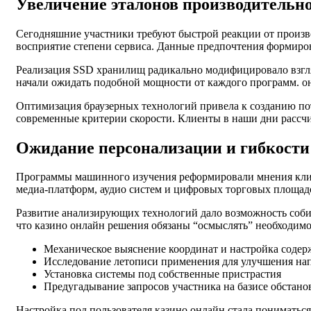
Увеличение эталонов производительно
Сегодняшние участники требуют быстрой реакции от произво
восприятие степени сервиса. Данные предпочтения формиро
Реализация SSD хранилищ радикально модифицировало взгл
начали ожидать подобной мощности от каждого программ. о
Оптимизация браузерных технологий привела к созданию по
современные критерии скорости. Клиенты в наши дни рассчи
Ожидание персонализации и гибкости
Программы машинного изучения реформировали мнения клие
медиа-платформ, аудио систем и цифровых торговых площадо
Развитие анализирующих технологий дало возможность соби
что казино онлайн решения обязаны “осмыслять” необходим
Механическое выяснение координат и настройка соде
Исследование летописи применения для улучшения на
Установка системы под собственные пристрастия
Предугадывание запросов участника на базисе обстано
Настройка под пользователя казино онлайн стала пониматьс