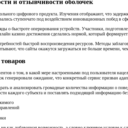
сти и отзывчивости оболочек
льного цифрового продукта. Изучения отображают, что задержка
вались ступенчато под воздействием инновационных побед в с
яды о быстроте оперирования устройств. Участники, подготов
нлайн казино достижения сделались нормой, который формирует
требностей быстрой воспроизведения ресурсов. Методы заблаго
тывают, что сайты окажутся загружаться не больше времени, че
 товаров
нтов о том, в какой мере настроенными под пользователя нац
к генерировали ожидание, что конкретный сервис призван адап
рать и анализировать громадные количества информации о пове
ости каждого субъекта и поставлять подходящий информацию бе
ржимого
правлений
вки
я не как добавочная возможность, а словно ключевое условие к 