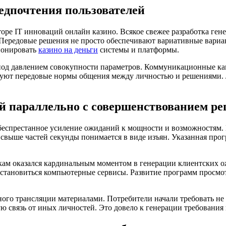
едпочтения пользователей
ре IT инноваций онлайн казино. Всякое свежее разработка гене
. Передовые решения не просто обеспечивают вариативные вари
ионировать
казино на деньги
системы и платформы.
под давлением совокупности параметров. Коммуникационные ка
руют передовые нормы общения между личностью и решениями. 
й параллельно с совершенствованием р
еспрестанное усиление ожиданий к мощности и возможностям. В
за свыше частей секунды понимается в виде изъян. Указанная пр
чкам оказался кардинальным моментом в генерации клиентских 
 становиться компьютерные сервисы. Развитие программ просмотр
ого трансляции материалами. Потребители начали требовать не
ю связь от иных личностей. Это довело к генерации требования