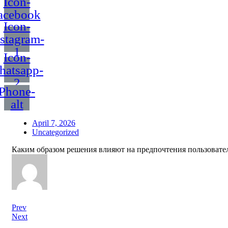
Icon-
acebook
Icon-
nstagram-
1
Icon-
hatsapp-
2
Phone-
alt
April 7, 2026
Uncategorized
Каким образом решения влияют на предпочтения пользовате
Prev
Next