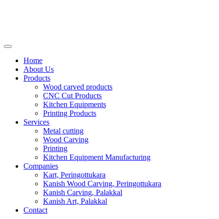
Home
About Us
Products
Wood carved products
CNC Cut Products
Kitchen Equipments
Printing Products
Services
Metal cutting
Wood Carving
Printing
Kitchen Equipment Manufacturing
Companies
Kart, Peringottukara
Kanish Wood Carving, Peringottukara
Kanish Carving, Palakkal
Kanish Art, Palakkal
Contact