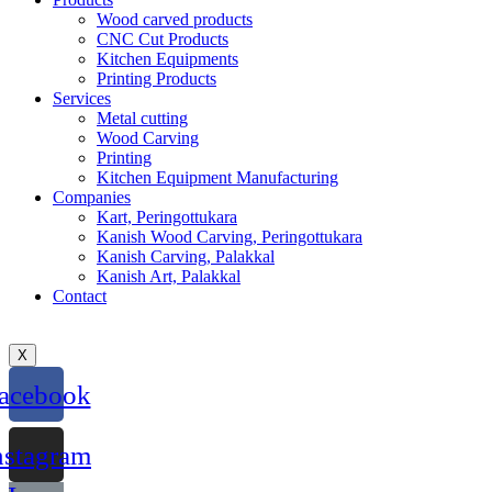
Wood carved products
CNC Cut Products
Kitchen Equipments
Printing Products
Services
Metal cutting
Wood Carving
Printing
Kitchen Equipment Manufacturing
Companies
Kart, Peringottukara
Kanish Wood Carving, Peringottukara
Kanish Carving, Palakkal
Kanish Art, Palakkal
Contact
X
acebook
nstagram