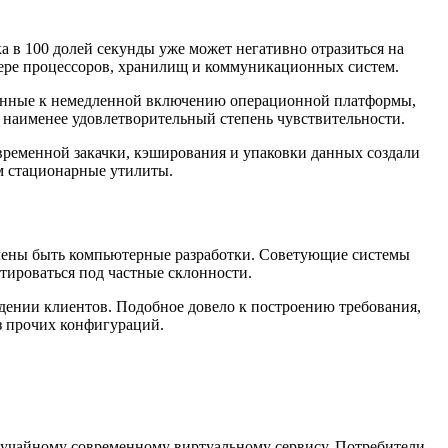
 в 100 долей секунды уже может негативно отразиться на
фере процессоров, хранилищ и коммуникационных систем.
ленные к немедленной включению операционной платформы,
 наименее удовлетворительный степень чувствительности.
временной закачки, кэширования и упаковки данных создали
м стационарные утилиты.
елены быть компьютерные разработки. Советующие системы
тироваться под частные склонности.
дении клиентов. Подобное довело к построению требования,
з прочих конфигураций.
случайному современному виртуальному сервису. Потребители