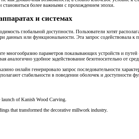
 и становиться более важными с прохождением эпохи.
аппаратах и системах
димость глобальной доступности. Пользователи хотят располага
ери данных или функциональности. Эта запрос содействовала к 
тате многообразию параметров показывающих устройств и путей 
вая аналогично удобное задействование безотносительно от сред
азино онлайн генерировало запрос последовательности характе
дполагают стабильности в поведении оболочек и доступности ф
e launch of Kanish Wood Carving.
ngs that transformed the decorative millwork industry.