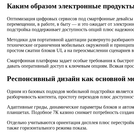
Каким образом электронные продукты
Оптимизация цифровых сервисов под смартфонные девайсы 
перемещении, в работе, в быту — и это ожидает от электр
подстройка поддерживает доступность опций плюс надежност
Методики для портативной адаптации развернуто разбирают
технические ограничения мобильных окружений и принципы 
простом сжатии блоков UI, а на переосмыслении сценариев 
Смартфонная платформа задает особые требования к быстроте
давать оперативный доступ к ключевым опциям. Всякая проса
Респонсивный дизайн как основной м
Одним из базовых подходов мобильной подстройки является 
разборчивость контента, простоту переходов плюс доступнос
Адаптивные гриды, динамические параметры блоков и автома
планшетах. Подобное 7К казино снимает потребность создан
Отдельно учитываются ориентация дисплея плюс перестройка
также горизонтального режима показа.