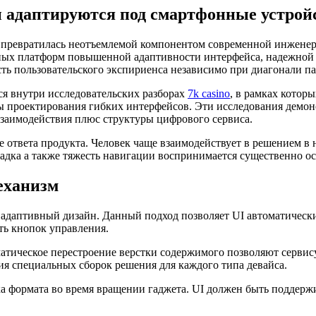
 адаптируются под смартфонные устрой
превратилась неотъемлемой компонентом современной инженер
онных платформ повышенной адаптивности интерфейса, надежной
ь пользовательского экспириенса независимо при диагонали па
ся внутри исследовательских разборах
7k casino
, в рамках котор
проектирования гибких интерфейсов. Эти исследования демонст
взаимодействия плюс структуры цифрового сервиса.
 ответа продукта. Человек чаще взаимодействует в решением в 
дка а также тяжесть навигации воспринимается существенно ост
еханизм
адаптивный дизайн. Данный подход позволяет UI автоматически
ть кнопок управления.
тическое перестроение верстки содержимого позволяют сервису
ия специальных сборок решения для каждого типа девайса.
 формата во время вращении гаджета. UI должен быть поддержи