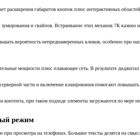
ает расширения габаритов кнопок плюс интерактивных областей
зумирования и свайпов. Встраивание этих механик 7К казино и
ньшать вероятность непреднамеренных кликов, особенно при н
льные мощности плюс плавающее сеть. В результате диджитал 
серверной части и включение кэширования помогают повышать ск
 контента, при таком подходе элементы загружаются по мере н
ный режим
ен при просмотра на телефонах. Большие тексты делятся на смы