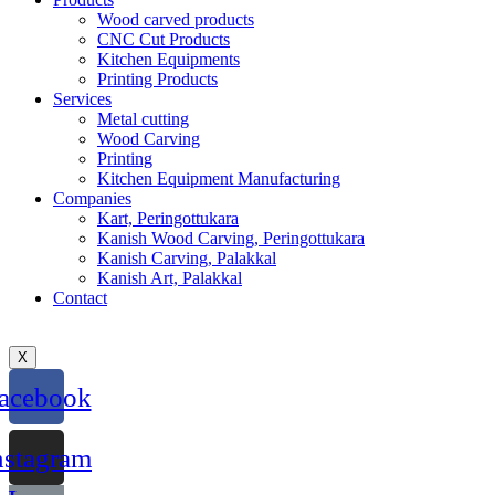
Wood carved products
CNC Cut Products
Kitchen Equipments
Printing Products
Services
Metal cutting
Wood Carving
Printing
Kitchen Equipment Manufacturing
Companies
Kart, Peringottukara
Kanish Wood Carving, Peringottukara
Kanish Carving, Palakkal
Kanish Art, Palakkal
Contact
X
acebook
nstagram