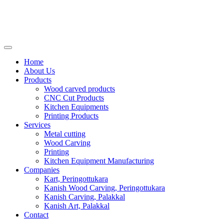
Home
About Us
Products
Wood carved products
CNC Cut Products
Kitchen Equipments
Printing Products
Services
Metal cutting
Wood Carving
Printing
Kitchen Equipment Manufacturing
Companies
Kart, Peringottukara
Kanish Wood Carving, Peringottukara
Kanish Carving, Palakkal
Kanish Art, Palakkal
Contact