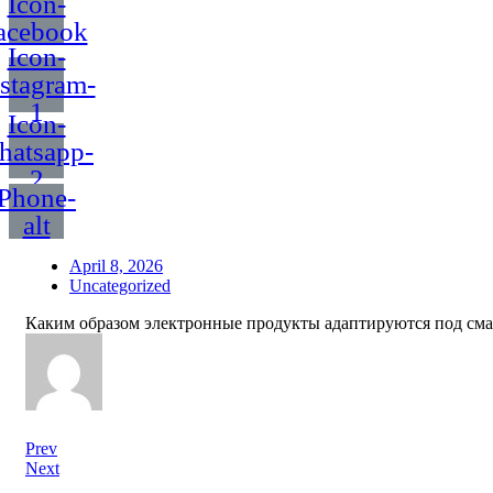
Icon-
acebook
Icon-
nstagram-
1
Icon-
hatsapp-
2
Phone-
alt
April 8, 2026
Uncategorized
Каким образом электронные продукты адаптируются под см
Prev
Next