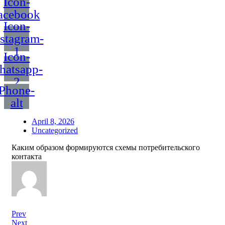
Icon-
acebook
Icon-
nstagram-
1
Icon-
hatsapp-
2
Phone-
alt
April 8, 2026
Uncategorized
Каким образом формируются схемы потребительского
контакта
Prev
Next