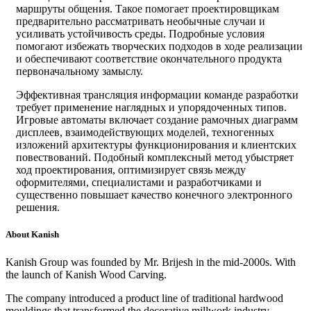
маршруты общения. Такое помогает проектировщикам
предварительно рассматривать необычные случаи и
усиливать устойчивость среды. Подробные условия
помогают избежать творческих подходов в ходе реализации
и обеспечивают соответствие окончательного продукта
первоначальному замыслу.
Эффективная трансляция информации команде разработки
требует применение наглядных и упорядоченных типов.
Игровые автоматы включает создание рамочных диаграмм
дисплеев, взаимодействующих моделей, техногенных
изложений архитектуры функционирования и клиентских
повествований. Подобный комплексный метод убыстряет
ход проектирования, оптимизирует связь между
оформителями, специалистами и разработчиками и
существенно повышает качество конечного электронного
решения.
About Kanish
Kanish Group was founded by Mr. Brijesh in the mid-2000s. With
the launch of Kanish Wood Carving.
The company introduced a product line of traditional hardwood
mouldings that transformed the decorative millwork industry.