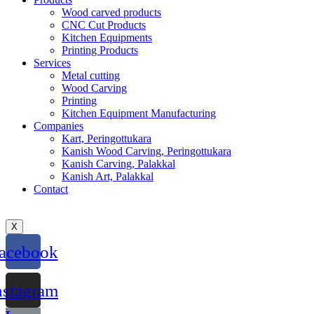
Wood carved products
CNC Cut Products
Kitchen Equipments
Printing Products
Services
Metal cutting
Wood Carving
Printing
Kitchen Equipment Manufacturing
Companies
Kart, Peringottukara
Kanish Wood Carving, Peringottukara
Kanish Carving, Palakkal
Kanish Art, Palakkal
Contact
X
acebook
nstagram