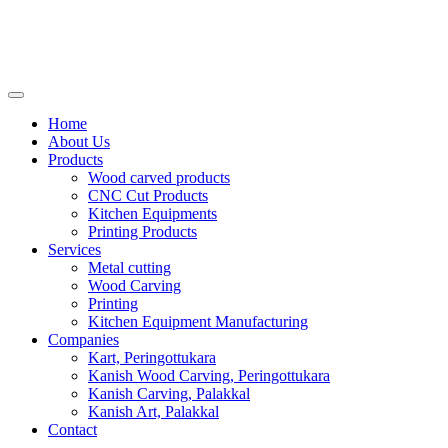
Home
About Us
Products
Wood carved products
CNC Cut Products
Kitchen Equipments
Printing Products
Services
Metal cutting
Wood Carving
Printing
Kitchen Equipment Manufacturing
Companies
Kart, Peringottukara
Kanish Wood Carving, Peringottukara
Kanish Carving, Palakkal
Kanish Art, Palakkal
Contact