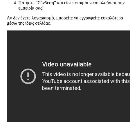
Πατήστε “Σύνδεση” και είστε έτοιμοι να απολαύσετε την
εμπειρία σας!
Αν δεν έχετε λογαριασμό, μπορείτε να εγγραφείτε ευκολότερα
μέσω της ίδιας σελίδας.