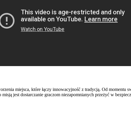
worzenia miejsca, które łączy innowacyjność z tradycją. Od momentu s
o misją jest dostarczanie graczom niezapomnianych przeżyć w bezpie