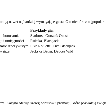
koją nawet najbardziej wymagające gusta. Oto niektóre z najpopularni
Przykłady gier
 i bonusami.
Starburst, Gonzo’s Quest
i i umiejętności.
Ruletka, Blackjack
zasie rzeczywistym.
Live Roulette, Live Blackjack
w grze.
Jacks or Better, Deuces Wild
cze. Kasyno oferuje szereg bonusów i promocji, które pozwalają zwięks