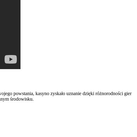
wojego powstania, kasyno zyskało uznanie dzięki różnorodności gier
cznym środowisku.