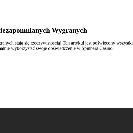
 Niezapomnianych Wygranych
granych stają się rzeczywistością! Ten artykuł jest poświęcony wszystk
ymalnie wykorzystać swoje doświadczenie w Spinbara Casino.