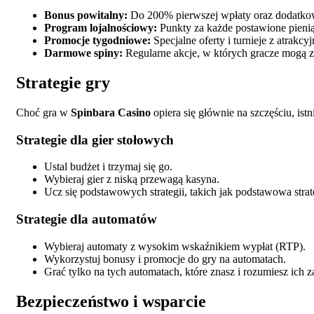
Bonus powitalny:
Do 200% pierwszej wpłaty oraz dodatko
Program lojalnościowy:
Punkty za każde postawione pieni
Promocje tygodniowe:
Specjalne oferty i turnieje z atrakc
Darmowe spiny:
Regularne akcje, w których gracze mogą 
Strategie gry
Choć gra w
Spinbara Casino
opiera się głównie na szczęściu, is
Strategie dla gier stołowych
Ustal budżet i trzymaj się go.
Wybieraj gier z niską przewagą kasyna.
Ucz się podstawowych strategii, takich jak podstawowa strat
Strategie dla automatów
Wybieraj automaty z wysokim wskaźnikiem wypłat (RTP).
Wykorzystuj bonusy i promocje do gry na automatach.
Grać tylko na tych automatach, które znasz i rozumiesz ich z
Bezpieczeństwo i wsparcie