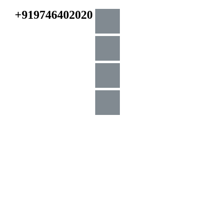
+919746402020