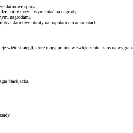
we darmowe spiny.
ądze, które można wymieniać na nagrody.
yjnymi nagrodami.
zdobyć darmowe obroty na popularnych automatach.
tnieje wiele strategii, które mogą pomóc w zwiększeniu szans na wygra
egia blackjacka.
asady.