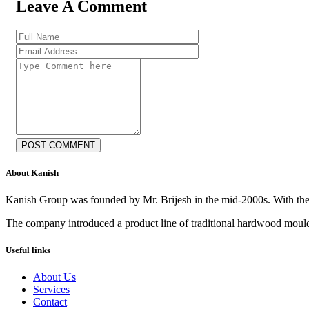
Leave A Comment
POST COMMENT
About Kanish
Kanish Group was founded by Mr. Brijesh in the mid-2000s. With th
The company introduced a product line of traditional hardwood mouldi
Useful links
About Us
Services
Contact