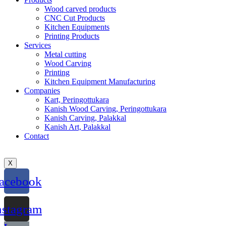
Wood carved products
CNC Cut Products
Kitchen Equipments
Printing Products
Services
Metal cutting
Wood Carving
Printing
Kitchen Equipment Manufacturing
Companies
Kart, Peringottukara
Kanish Wood Carving, Peringottukara
Kanish Carving, Palakkal
Kanish Art, Palakkal
Contact
X
acebook
nstagram