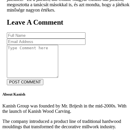
megosztotta a tanácsát másokkal is, és azt mondta, hogy a játékok
minősége nagyon értékes.
Leave A Comment
POST COMMENT
About Kanish
Kanish Group was founded by Mr. Brijesh in the mid-2000s. With
the launch of Kanish Wood Carving.
The company introduced a product line of traditional hardwood
mouldings that transformed the decorative millwork industry.