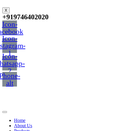
X
+919746402020
Icon-
acebook
Icon-
nstagram-
1
Icon-
hatsapp-
2
Phone-
alt
Home
About Us
Products