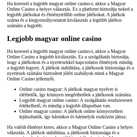
Ha keresed a legjobb magyar online casino-t, akkor a Magyar
Online Casino a helyes választás. Ez a platform biztosítja neked a
legjobb játékokat és élménytelűbb online játékokat. A játékok
száma és a kiegyensúlyoztatott kiválasztás a legtöbb játékos
számára a legjobb.
Legjobb magyar online casino
Ha keresed a legjobb magyar online casino-t, akkor a Magyar
Online Casino a legjobb kiválasztás. Ez a szolgáltatás biztosítja,
hogy a játékokon és a nyertesekkel kapcsolatos élmények mindig
a legjobb legyen. A játékok stabilitása, a játékosok biztonsága és a
nyertesek számára biztosított jóléti szabályok mind a Magyar
Online Casino jellemzői.
Online casino magyar: A játékok magyar nyelvre is
elérhetők, így könnyen megérthetőek a játékosok számára.
Legjobb magyar online casino: A szolgáltatás rendszeresen
értékelhető, és mindig a legjobb állapotban van.
Online magyar casino: A játékok online környezetben
lejátszhatók, így bármikor és bármelyik eszközön játssz.
Ha valódi élményt keres, akkor a Magyar Online Casino a helyes
választás. A játékok stabilitása, a játékosok biztonsága és a