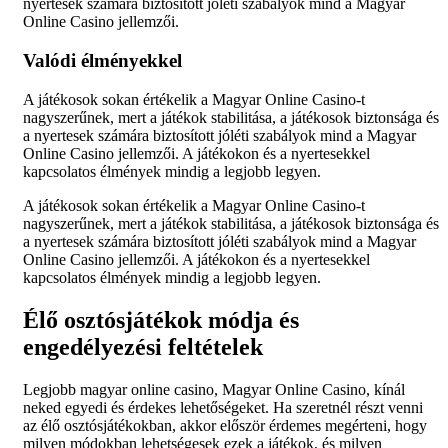
nyertesek számára biztosított jóléti szabályok mind a Magyar
Online Casino jellemzői.
Valódi élményekkel
A játékosok sokan értékelik a Magyar Online Casino-t
nagyszerűnek, mert a játékok stabilitása, a játékosok biztonsága és
a nyertesek számára biztosított jóléti szabályok mind a Magyar
Online Casino jellemzői. A játékokon és a nyertesekkel
kapcsolatos élmények mindig a legjobb legyen.
A játékosok sokan értékelik a Magyar Online Casino-t
nagyszerűnek, mert a játékok stabilitása, a játékosok biztonsága és
a nyertesek számára biztosított jóléti szabályok mind a Magyar
Online Casino jellemzői. A játékokon és a nyertesekkel
kapcsolatos élmények mindig a legjobb legyen.
Élő osztósjátékok módja és
engedélyezési feltételek
Legjobb magyar online casino, Magyar Online Casino, kínál
neked egyedi és érdekes lehetőségeket. Ha szeretnél részt venni
az élő osztósjátékokban, akkor először érdemes megérteni, hogy
milyen módokban lehetségesek ezek a játékok, és milyen