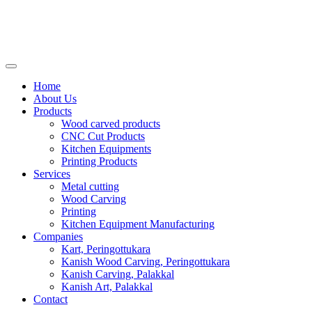
Home
About Us
Products
Wood carved products
CNC Cut Products
Kitchen Equipments
Printing Products
Services
Metal cutting
Wood Carving
Printing
Kitchen Equipment Manufacturing
Companies
Kart, Peringottukara
Kanish Wood Carving, Peringottukara
Kanish Carving, Palakkal
Kanish Art, Palakkal
Contact