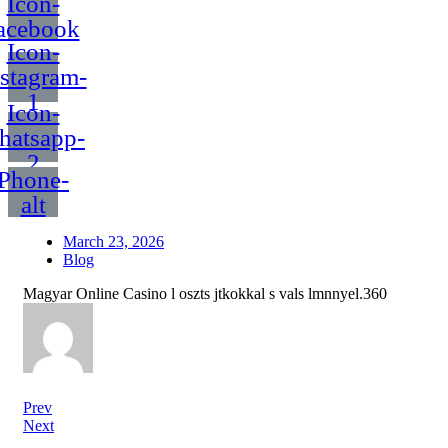
Icon-
acebook
Icon-
nstagram-
1
Icon-
hatsapp-
2
Phone-
alt
March 23, 2026
Blog
Magyar Online Casino l oszts jtkokkal s vals lmnnyel.360
Prev
Next